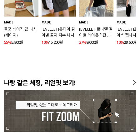
MADE
MADE
MADE
MADE
폴굿 베이직 끈 나시
[EVELLET]온디아 길
[EVELLET]로니헬 길
[EVELLET]
(베이지)
이별 골지 자수 나시
이별 레이온스판 끈
이스 캡나시
나시
55%
5,800원
10%
15,200원
27%
9,000원
10%
29,600원
나랑 같은 체형, 리얼핏 보기!