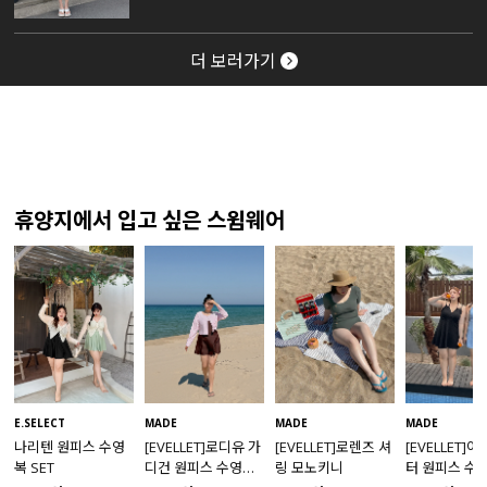
더 보러가기
휴양지에서 입고 싶은 스윔웨어
MADE
E.SELECT
MADE
MADE
[EVELLET]로렌즈 셔
나리텐 원피스 수영
[EVELLET]로디유 가
[EVELLET]
링 모노키니
복 SET
디건 원피스 수영복
터 원피스 수