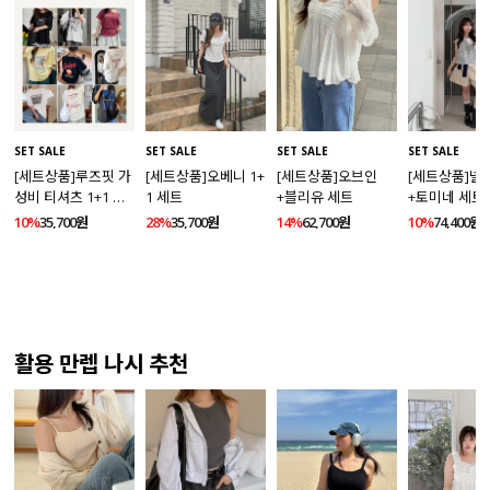
SET SALE
SET SALE
SET SALE
SET SALE
[세트상품]루즈핏 가
[세트상품]오베니 1+
[세트상품]오브인
[세트상품]넬
성비 티셔츠 1+1 세
1 세트
+블리유 세트
+토미네 세트
트
10%
35,700원
28%
35,700원
14%
62,700원
10%
74,400원
활용 만렙 나시 추천