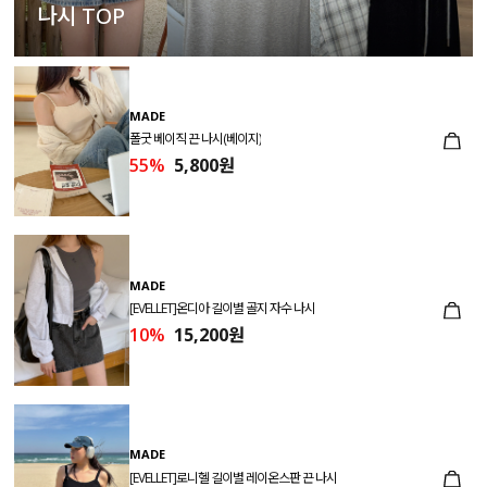
나시 TOP
MADE
폴굿 베이직 끈 나시(베이지)
55%
5,800원
MADE
[EVELLET]온디아 길이별 골지 자수 나시
10%
15,200원
MADE
[EVELLET]로니헬 길이별 레이온스판 끈 나시