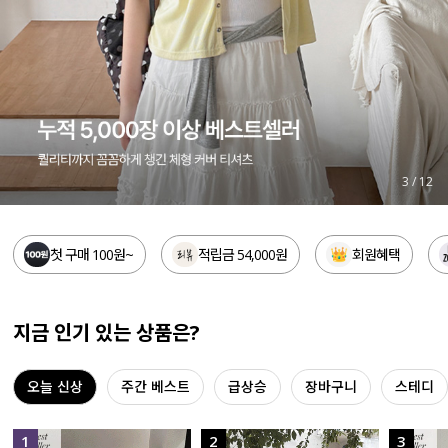
세트할인 ~30%
블라우스
하객룩
원피스
살안타템
팬츠
110사이즈
스커트
4
/
12
플러스핏
액티브웨어
첫 구매 100원~
적립금 54,000원
회원혜택
티셔츠
언더웨어
팬츠
ACC
지금 인기 있는 상품은?
셔츠
오늘 신상
주간 베스트
급상승
장바구니
스테디
원피스
니트