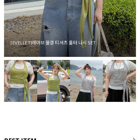
[EVELLET]레아브 물결 티셔츠 홀터 나시 SET