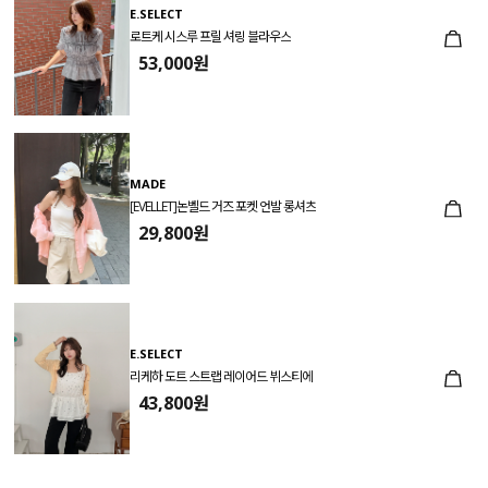
E.SELECT
로트케 시스루 프릴 셔링 블라우스
53,000원
MADE
[EVELLET]논벨드 거즈 포켓 언발 롱셔츠
29,800원
E.SELECT
리케하 도트 스트랩 레이어드 뷔스티에
43,800원