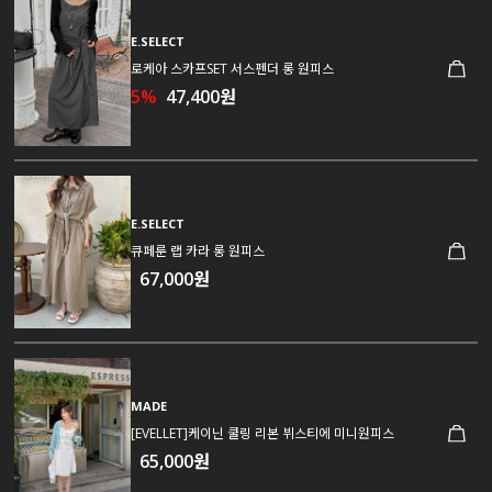
E.SELECT
로케아 스카프SET 서스펜더 롱 원피스
5%
47,400원
E.SELECT
큐페룬 랩 카라 롱 원피스
67,000원
MADE
[EVELLET]케이닌 쿨링 리본 뷔스티에 미니원피스
65,000원