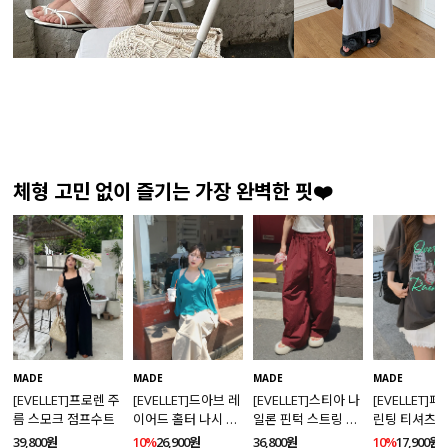
체형 고민 없이 즐기는 가장 완벽한 핏❤️
MADE
MADE
MADE
MADE
[EVELLET]프로렌 주
[EVELLET]드아브 레
[EVELLET]스티아 나
[EVELLET]
름 스모크 점프수트
이어드 홀터 나시 가
일론 핀턱 스트링 커
린팅 티셔츠
디건 티셔츠
브드 밴딩팬츠
39,800원
10%
26,900원
36,800원
10%
17,900원