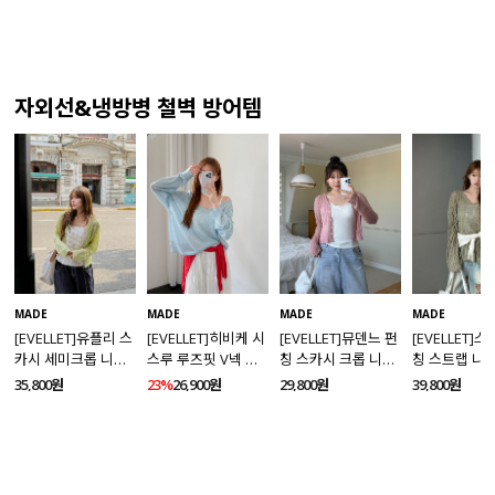
자외선&냉방병 철벽 방어템
MADE
MADE
MADE
MADE
[EVELLET]유플리 스
[EVELLET]히비케 시
[EVELLET]뮤덴느 펀
[EVELLET]
카시 세미크롭 니트
스루 루즈핏 V넥 니
칭 스카시 크롭 니트
칭 스트랩 니
가디건
트
가디건
35,800원
23%
26,900원
29,800원
39,800원