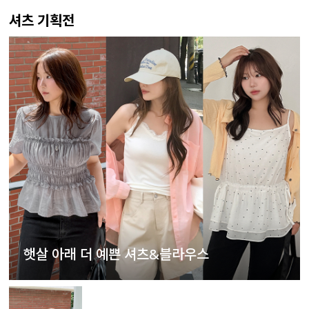
셔츠 기획전
햇살 아래 더 예쁜 셔츠&블라우스