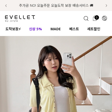
추가금 NO! 오늘주문 오늘도착 보장 배송서비스 🚚
럭키 이룰렛 최대 30% OFF + 100% 당첨
첫구매 한정 인기상품 100원~
📢 8월 여름휴무 배송안내
0
1초 회원가입
로그인
0
ENG
도착보장⚡
신상 5%
MADE
베스트
세트할인
하
TW
콘텐츠
리뷰 & 혜택
플러스핏
회원혜택
입
JP
CATEGORY
COMMUNITY
도착보장⚡
ALL
인플루언서 pick!
익스클루시브
신상 5%
아우터
베스트
티셔츠
MADE
니트