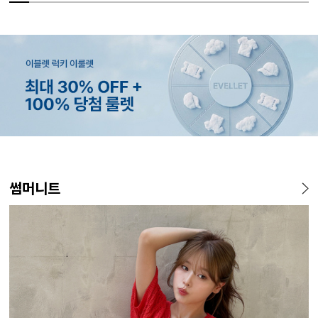
MADE
MADE
MADE
MADE
MADE
MADE
MADE
MADE
MADE
MADE
MADE
MADE
썸머니트
[EVELLET]오브인 길이별 시
[EVELLET]메이룬 찰랑 루즈
[EVELLET]릴리브 길이별 쿨
[EVELLET]릴리브 길이별 쿨
[EVELLET]커버핏 쿨메쉬 군
[EVELLET]리티아 펀칭 레이
[EVELLET]로디므 골지 레이
[EVELLET]카벤비 하트넥 길
[EVELL
[EVELL
[EVELL
[EVELL
스루 니트 가디건
핏 컬러 나시
밴딩팬츠
밴딩팬츠
살 보정 4.5부 밴딩팬츠
스 나시
스 나시
이별 원피스
살 보정 
본 가디건
직 티셔츠
쉬가드
10%
10%
19,800원
19,800원
29,800원
15,200원
10%
10%
26,800원
110,000원
17,000원
15,200원
5%
23%
32,800
37,800
28,
13
33,100원
16,800원
18,800원
16,800원
(66~110)
(66~110)
(28~42)
(28~42)
(28~38)
(66~110)
(66~110)
(77~100)
(28~38)
(66~110)
(66~110)
(66~110)