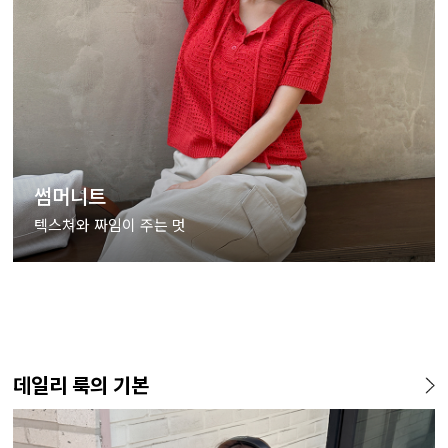
썸머니트
텍스쳐와 짜임이 주는 멋
데일리 룩의 기본