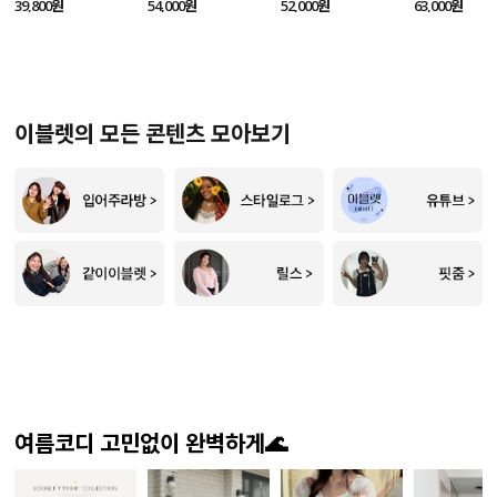
SET
52,000원
39,800원
54,000원
63,000원
이블렛의 모든 콘텐츠 모아보기
여름코디 고민없이 완벽하게🌊