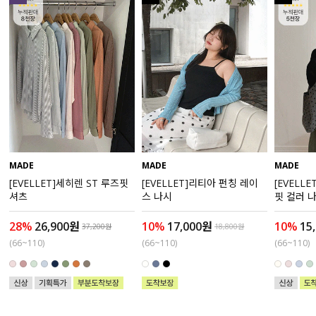
수영복
아우터
스커트
언더웨어/파자마
코디템
MADE
MADE
MADE
[EVELLET]세히렌 ST 루즈핏
[EVELLET]리티아 펀칭 레이
[EVELL
FIT ZOOM
셔츠
스 나시
핏 컬러 
28%
26,900원
10%
17,000원
10%
15
37,200원
18,800원
(66~110)
(66~110)
(66~110)