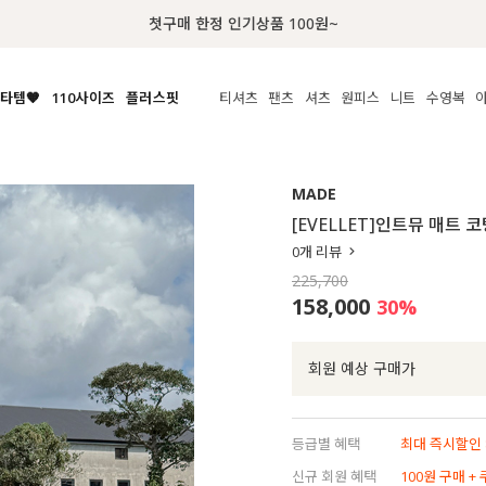
첫구매 한정 인기상품 100원~
타템🧡
110사이즈
플러스핏
티셔츠
팬츠
셔츠
원피스
니트
수영복
체보기
전체보기
전체보기
전체보기
전체보기
전체보기
전체보기
전체보기
전체보기
전
시/나시
MADE
아우터
티셔츠
쿨팬츠
신상
MADE
MADE
MADE
MADE
라우스/티셔츠
상의
상의
롱티셔츠
일상팬츠
셔츠
신상
썸머 니트
애슬레져
[EVELLET]인트뮤 매트 
름니트
하의
하의
티블라우스
데님
뷔스티에
미니
가디건·집업
스윔웨어
점
0
개 리뷰
스/팬츠
원피스
원피스
맨투맨/후디
코튼
블라우스
미디/롱
니트웨어
ETC
225,700
원피스
액티브웨어
폴라
슬랙스
뷔스티에/레이어드
오버핏 니트
세트
158,000
30
%
ETC
민소매/나시
숏츠
하객룩
데일리 니트
크롭
트레이닝
페스티벌/바캉스
회원 예상 구매가
반팔
밴딩팬츠
셀프웨딩
긴팔
길이별
등급별 혜택
최대 즉시할인 8
38INCH~
신규 회원 혜택
100원 구매 +