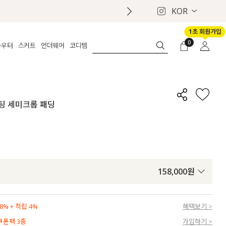
KOR
1초 회원가입
0
아우터
스커트
언더웨어
코디템
체보기
전체보기
전체보기
전체보기
로그인
가디건
롱
보정웨어
MADE
회원가입
자켓
데님
브라
신상
마이페이지
코팅 세미크롭 패딩
퍼/집업
린넨
팬티
벨트
코트
미니/미디
인견
슈즈
패딩
팬츠 스커트
나시/속바지
백
파자마
쥬얼리
ETC
액세서리
158,000
원
세트
양말/스타킹
세트
% + 적립 4%
혜택보기 >
 쿠폰팩 3종
가입하기 >