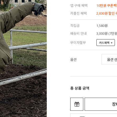
앱 구매 혜택
10만원 쿠폰팩
카플친 혜택
2,000원 할인
적립금
1,580원
배송비 안내
3,000원 (7
무이자할부
+
카드혜택
옵션
총 상품 금액
장