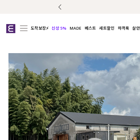
도착보장⚡
신상 5%
MADE
베스트
세트할인
하객룩
살안
전체보기
전체보기
전체보기
전
익스클루시브
코디세트
상의
캡나
아우터
1&1
하의
셔츠/블
티셔츠
여름코디추천
원피스
여
니트
슬랙
블라우스
원피스
팬츠
스커트
액티브웨어
언더웨어
ACC