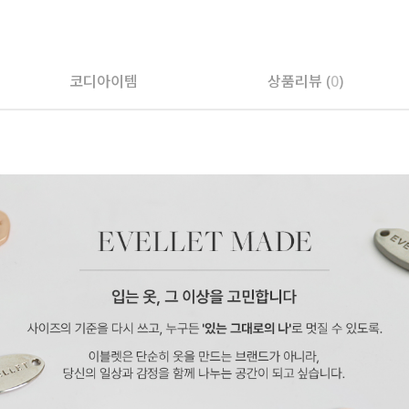
코디아이템
상품리뷰 (
0
)
페이코 ID로 페