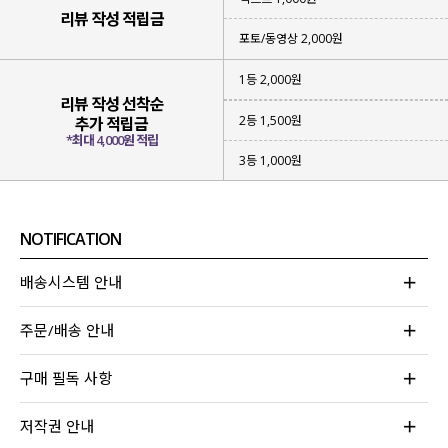
리뷰 작성 적립금
포토/동영상 2,000원
1등 2,000원
리뷰 작성 선착순
2등 1,500원
추가 적립금
*최대 4,000원 적립
3등 1,000원
NOTIFICATION
배송시스템 안내
반응이 뜨거웠던 버네티 원피스를
주문/배송 안내
더욱 오랜시간 다양하게 즐기셨으면 해
체크 소재로 수정하여 제작
하게 되었어요.
구매 필독 사항
기존 원피스의 강점이였던 라인과 밸런스는
그대로 유지하고
핏은 더욱 안정감 있게 업그레이드해
저작권 안내
완성해 준 매력적인 원피스를 소개할게요!