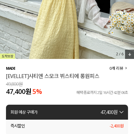
세트할인 ~30%
블라우스
하객룩
원피스
살안타템
팬츠
110사이즈
스커트
+
2
/
6
플러스핏
액티브웨어
0
개 리뷰
MADE
[EVELLET]샤티엔 스모크 뷔스티에 롱원피스
티셔츠
언더웨어
49,800원
47,400원
5%
팬츠
ACC
혜택 종료까지
2일 16시간 42분 05초
셔츠
47,400
원
회원 예상 구매가
원피스
즉시할인
-
2,400
원
니트