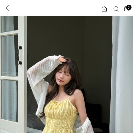
0
0
1초 회원가입
로그인
ENG
TW
콘텐츠
리뷰 & 혜택
플러스핏
회원혜택
입
JP
CATEGORY
COMMUNITY
도착보장⚡
ALL
인플루언서 pick!
익스클루시브
신상 5%
아우터
베스트
티셔츠
MADE
니트