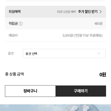
수영복
회원혜택
추가 할인 받기
최대 12만원 혜택
아우터
적립금
480원
스커트
배송비
3,000원 (7만원 이상 무료배송)
언더웨어/파자마
옵션
코디템
FIT ZOOM
0
원
총 상품 금액
장바구니
구매하기