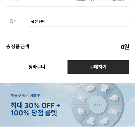
수영복
옵션
아우터
스커트
0
원
총 상품 금액
언더웨어/파자마
코디템
장바구니
구매하기
FIT ZOOM