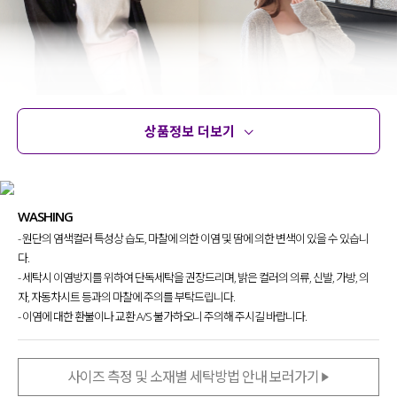
상품정보 더보기
상품정보
사이즈
코디템
문의 (4)
리뷰
WASHING
✔ 은은하게 멋스러운 무드 한 스푼
카키
- 원단의 염색컬러 특성상 습도, 마찰에 의한 이염 및 땀에 의한 변색이 있을 수 있습니
✔ 무심한 듯, 은근히 멋스러운
라이트 멜란지
다.
✔ 어디에나 부드럽게 스며드는
오트밀
- 세탁시 이염방지를 위하여 단독세탁을 권장드리며, 밝은 컬러의 의류, 신발, 가방, 의
✔ 말해 뭐해, 매일 입는 데일리한
블랙
자, 자동차시트 등과의 마찰에 주의를 부탁드립니다.
- 이염에 대한 환불이나 교환 A/S 불가하오니 주의해 주시길 바랍니다.
사이즈 측정 및 소재별 세탁방법 안내 보러가기