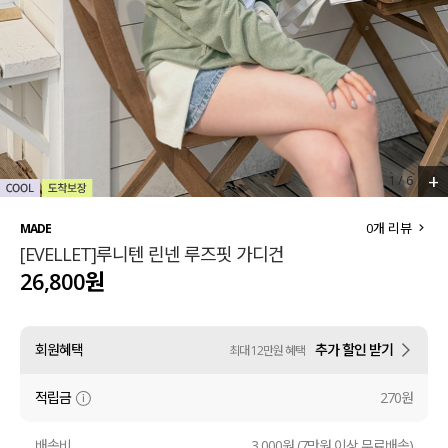
세트할인 ~30%
블라우스
하객룩
원피스
살안타템
팬츠
110사이즈
스커트
+
1
/
6
플러스핏
액티브웨어
0
개 리뷰
MADE
[EVELLET]루니텐 린넨 루즈핏 가디건
티셔츠
언더웨어
26,800원
팬츠
ACC
회원혜택
추가 할인 받기
최대 12만원 혜택
셔츠
적립금
270원
원피스
니트
배송비
3,000원 (7만원 이상 무료배송)