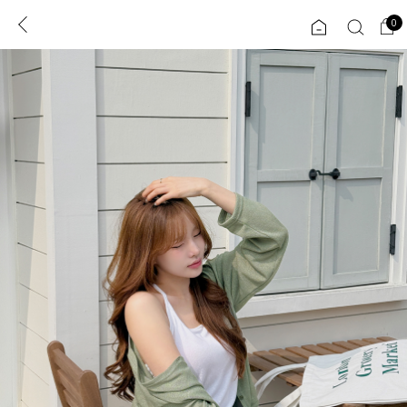
0
0
1초 회원가입
로그인
ENG
TW
콘텐츠
리뷰 & 혜택
플러스핏
회원혜택
입
JP
CATEGORY
COMMUNITY
도착보장⚡
ALL
인플루언서 pick!
익스클루시브
신상 5%
아우터
베스트
티셔츠
MADE
니트