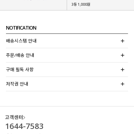
3등 1,000원
여러분은 여름 긴팔 가디건을 고를 때
NOTIFICATION
어떤 기준으로 고르시나요?!
저는 이왕이면 여름 한철보다는 봄, 여름, 가을까지
배송시스템 안내
쭉- 입을 수 있는 긴팔을 선호하는데요?!
주문/배송 안내
그래서
봄, 여름, 가을에 활용도가 너무나도 높은
가디건을 제작
하게 되었어요!
구매 필독 사항
저작권 안내
고객센터
1644-7583