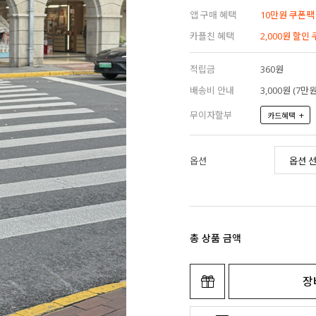
앱 구매 혜택
10만원 쿠폰팩
카플친 혜택
2,000원 할인
적립금
360원
배송비 안내
3,000원 (7
무이자할부
+
카드혜택
옵션
총 상품 금액
장