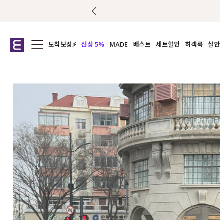
도착보장⚡
신상 5%
MADE
베스트
세트할인
하객룩
살안
전체보기
전체보기
전체보기
전
익스클루시브
코디세트
상의
캡나
아우터
1&1
하의
셔츠/블
티셔츠
여름코디추천
원피스
여
니트
슬랙
블라우스
원피스
팬츠
스커트
액티브웨어
언더웨어
ACC