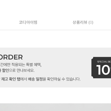
코디아이템
상품리뷰 (
0
)
페이코 ID로 페