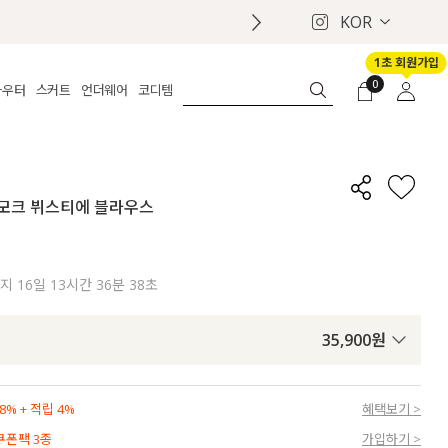
KOR
1초 회원가입
0
아우터
스커트
언더웨어
코디템
체보기
전체보기
전체보기
전체보기
로그인
가디건
롱
보정웨어
MADE
회원가입
자켓
데님
브라
신상
마이페이지
 스모크 뷔스티에 블라우스
퍼/집업
린넨
팬티
벨트
코트
미니/미디
인견
슈즈
패딩
팬츠 스커트
나시/속바지
백
까지
16일 13시간 36분 37초
파자마
쥬얼리
ETC
액세서리
35,900
원
세트
양말/스타킹
세트
% + 적립 4%
혜택보기 >
 쿠폰팩 3종
가입하기 >