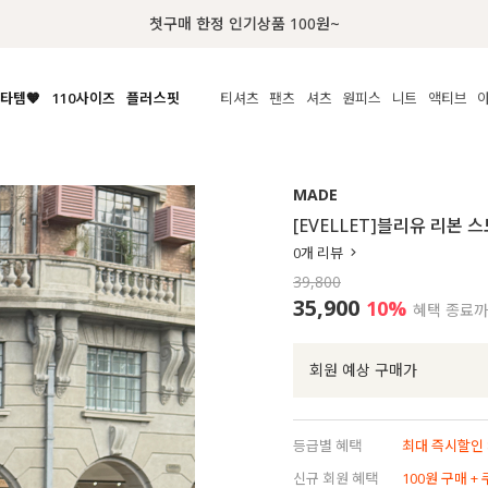
첫구매 한정 인기상품 100원~
타템🧡
110사이즈
플러스핏
티셔츠
팬츠
셔츠
원피스
니트
액티브
체보기
전체보기
전체보기
전체보기
전체보기
전체보기
전체보기
전체보기
전체보기
전
시/나시
MADE
아우터
티셔츠
쿨팬츠
신상
MADE
MADE
MADE
MADE
라우스/티셔츠
상의
상의
롱티셔츠
일상팬츠
셔츠
신상
썸머 니트
애슬레져
[EVELLET]블리유 리본
름니트
하의
하의
티블라우스
데님
뷔스티에
미니
가디건·집업
스윔웨어
점
0
개 리뷰
스/팬츠
원피스
원피스
맨투맨/후디
코튼
블라우스
미디/롱
니트웨어
ETC
39,800
원피스
액티브웨어
폴라
슬랙스
뷔스티에/레이어드
오버핏 니트
세트
35,900
10%
혜택 종료
ETC
민소매/나시
숏츠
하객룩
데일리 니트
크롭
트레이닝
페스티벌/바캉스
회원 예상 구매가
반팔
밴딩팬츠
셀프웨딩
긴팔
길이별
등급별 혜택
최대 즉시할인 8
38INCH~
신규 회원 혜택
100원 구매 +