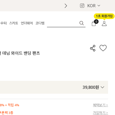
KOR
1초 회원가입
0
아우터
스커트
언더웨어
코디템
체보기
전체보기
전체보기
전체보기
로그인
가디건
롱
보정웨어
MADE
회원가입
자켓
데님
브라
신상
마이페이지
쿨 데님 와이드 밴딩 팬츠
퍼/집업
린넨
팬티
벨트
코트
미니/미디
인견
슈즈
패딩
팬츠 스커트
나시/속바지
백
파자마
쥬얼리
ETC
액세서리
39,800
원
세트
양말/스타킹
세트
% + 적립 4%
혜택보기 >
 쿠폰팩 3종
가입하기 >