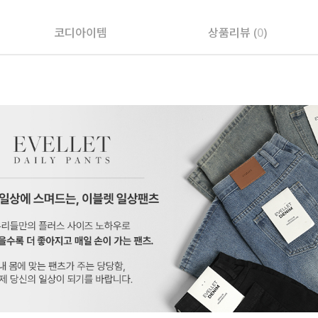
코디아이템
상품리뷰 (
0
)
페이코 ID로 페