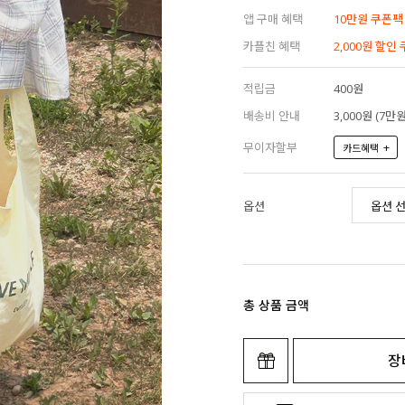
앱 구매 혜택
10만원 쿠폰팩
카플친 혜택
2,000원 할인
적립금
400원
배송비 안내
3,000원 (7
무이자할부
+
카드혜택
옵션
총 상품 금액
장