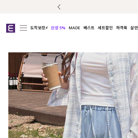
도착보장⚡
신상 5%
MADE
베스트
세트할인
하객룩
살안
전체보기
전체보기
전체보기
전
익스클루시브
코디세트
상의
캡나
아우터
1&1
하의
셔츠/블
티셔츠
여름코디추천
원피스
여
니트
슬랙
블라우스
원피스
팬츠
스커트
액티브웨어
언더웨어
ACC