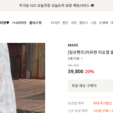
추가금 NO! 오늘주문 오늘도착 보장 배송서비스 🚚
타템🧡
110사이즈
플러스핏
티셔츠
팬츠
셔츠
원피스
니트
액티브
체보기
전체보기
전체보기
전체보기
전체보기
전체보기
전체보기
전체보기
전체보기
전
시/나시
MADE
아우터
티셔츠
쿨팬츠
신상
MADE
MADE
MADE
MADE
라우스/티셔츠
상의
상의
롱티셔츠
일상팬츠
셔츠
신상
썸머 니트
애슬레져
[일상팬츠]리뮤렌 리오셀 
름니트
하의
하의
티블라우스
데님
뷔스티에
미니
가디건·집업
스윔웨어
점
0
개 리뷰
스/팬츠
원피스
원피스
맨투맨/후디
코튼
블라우스
미디/롱
니트웨어
ETC
49,700
원피스
액티브웨어
폴라
슬랙스
뷔스티에/레이어드
오버핏 니트
세트
39,800
20
%
ETC
민소매/나시
숏츠
하객룩
데일리 니트
크롭
트레이닝
페스티벌/바캉스
회원 예상 구매가
반팔
밴딩팬츠
셀프웨딩
긴팔
길이별
등급별 혜택
최대 즉시할인 8
38INCH~
신규 회원 혜택
100원 구매 +