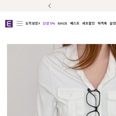
도착보장⚡
신상 5%
MADE
베스트
세트할인
하객룩
살안
전체보기
전체보기
전체보기
전
익스클루시브
코디세트
상의
캡나
아우터
1&1
하의
셔츠/블
티셔츠
여름코디추천
원피스
여
니트
슬랙
블라우스
원피스
팬츠
스커트
액티브웨어
언더웨어
ACC