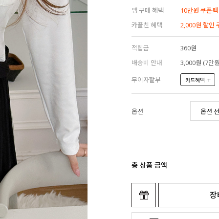
앱 구매 혜택
10만원 쿠폰팩
카플친 혜택
2,000원 할인
적립금
360원
배송비 안내
3,000원 (7
무이자할부
+
카드혜택
옵션
총 상품 금액
장