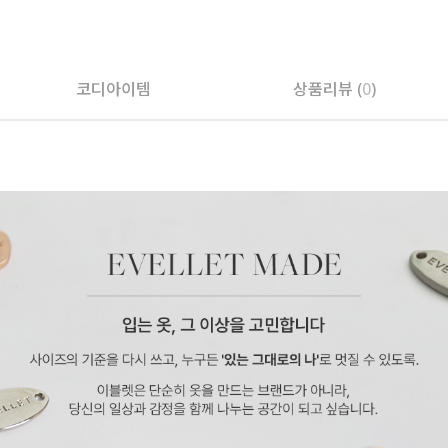
코디아이템
상품리뷰 (
0
)
페이코 ID로 페