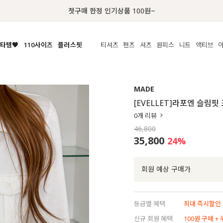
럭키 이룰렛 최대 30% OFF + 100% 당첨
타템🧡
110사이즈
플러스핏
티셔츠
팬츠
셔츠
원피스
니트
수영복
체보기
전체보기
전체보기
전체보기
전체보기
전체보기
전체보기
전체보기
전체보기
전
시/나시
MADE
아우터
티셔츠
쿨팬츠
신상
MADE
MADE
MADE
MADE
라우스/티셔츠
상의
상의
롱티셔츠
일상팬츠
셔츠
신상
썸머 니트
애슬레져
[EVELLET]라포엔 슬림
름니트
하의
하의
티블라우스
데님
뷔스티에
미니
가디건·집업
스윔웨어
점
0
개 리뷰
스/팬츠
원피스
원피스
맨투맨/후디
코튼
블라우스
미디/롱
니트웨어
ETC
46,800
원피스
액티브웨어
폴라
슬랙스
뷔스티에/레이어드
오버핏 니트
세트
35,800
24
%
ETC
민소매/나시
숏츠
하객룩
데일리 니트
크롭
트레이닝
페스티벌/바캉스
회원 예상 구매가
반팔
밴딩팬츠
셀프웨딩
긴팔
길이별
등급별 혜택
최대 즉시할인 8
38INCH~
신규 회원 혜택
100원 구매 +