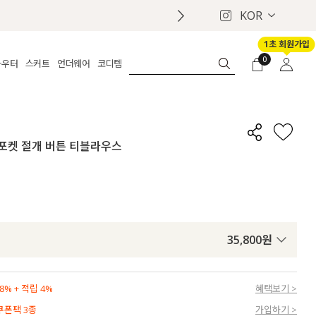
KOR
1초 회원가입
0
아우터
스커트
언더웨어
코디템
체보기
전체보기
전체보기
전체보기
로그인
가디건
롱
보정웨어
MADE
회원가입
자켓
데님
브라
신상
마이페이지
핏 포켓 절개 버튼 티블라우스
퍼/집업
린넨
팬티
벨트
코트
미니/미디
인견
슈즈
패딩
팬츠 스커트
나시/속바지
백
파자마
쥬얼리
ETC
액세서리
35,800
원
세트
양말/스타킹
세트
% + 적립 4%
혜택보기 >
 쿠폰팩 3종
가입하기 >