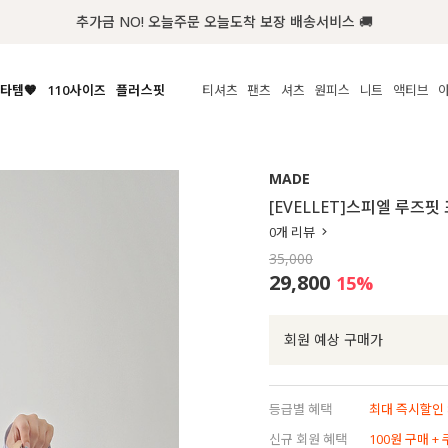
첫구매 한정 인기상품 100원~
타템🧡
110사이즈
플러스핏
티셔츠
팬츠
셔츠
원피스
니트
액티브
체보기
전체보기
전체보기
전체보기
전체보기
전체보기
전체보기
전체보기
전체보기
전
시/나시
MADE
아우터
티셔츠
쿨팬츠
신상
MADE
MADE
MADE
MADE
라우스/티셔츠
상의
상의
롱티셔츠
일상팬츠
셔츠
신상
썸머 니트
애슬레져
[EVELLET]스피엘 루즈
름니트
하의
하의
티블라우스
데님
뷔스티에
미니
가디건·집업
스윔웨어
점
0
개 리뷰
스/팬츠
원피스
원피스
맨투맨/후디
코튼
블라우스
미디/롱
니트웨어
ETC
35,000
원피스
액티브웨어
폴라
슬랙스
뷔스티에/레이어드
오버핏 니트
세트
29,800
15
%
ETC
민소매/나시
숏츠
하객룩
데일리 니트
크롭
트레이닝
페스티벌/바캉스
회원 예상 구매가
반팔
밴딩팬츠
셀프웨딩
긴팔
길이별
등급별 혜택
최대 즉시할인 8
38INCH~
신규 회원 혜택
100원 구매 +