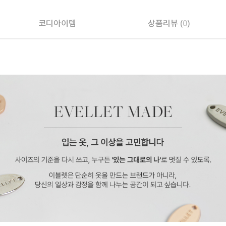
코디아이템
상품리뷰 (
0
)
페이코 ID로 페