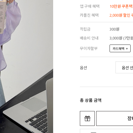
앱 구매 혜택
10만원 쿠폰팩
카플친 혜택
2,000원 할인
적립금
300원
배송비 안내
3,000원 (7
무이자할부
+
카드혜택
옵션
총 상품 금액
장