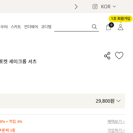
KOR
1초 회원가입
0
아우터
스커트
언더웨어
코디템
체보기
전체보기
전체보기
전체보기
로그인
가디건
롱
보정웨어
MADE
회원가입
자켓
데님
브라
신상
마이페이지
핏 포켓 세미크롭 셔츠
퍼/집업
린넨
팬티
벨트
코트
미니/미디
인견
슈즈
패딩
팬츠 스커트
나시/속바지
백
파자마
쥬얼리
ETC
액세서리
29,800
원
세트
양말/스타킹
세트
% + 적립 4%
혜택보기 >
 쿠폰팩 3종
가입하기 >