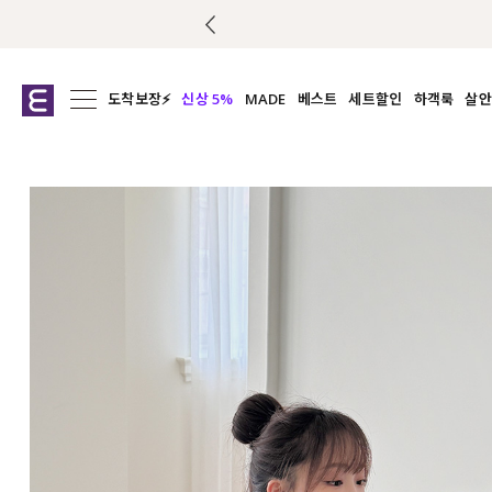
도착보장⚡
신상 5%
MADE
베스트
세트할인
하객룩
살안
전체보기
전체보기
전체보기
전
익스클루시브
코디세트
상의
캡나
아우터
1&1
하의
셔츠/블
티셔츠
여름코디추천
원피스
여
니트
슬랙
블라우스
원피스
팬츠
스커트
액티브웨어
언더웨어
ACC