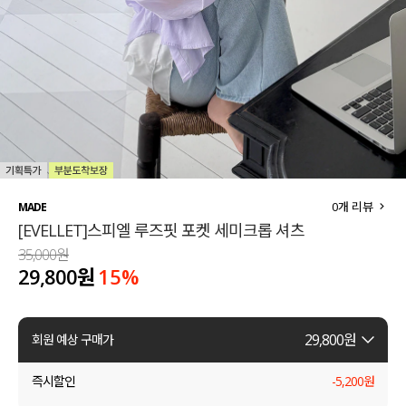
세트할인 ~30%
블라우스
하객룩
원피스
살안타템
팬츠
110사이즈
스커트
플러스핏
액티브웨어
0
개 리뷰
MADE
[EVELLET]스피엘 루즈핏 포켓 세미크롭 셔츠
티셔츠
언더웨어
35,000원
29,800원
15
%
팬츠
ACC
셔츠
29,800
원
회원 예상 구매가
원피스
즉시할인
-
5,200
원
니트