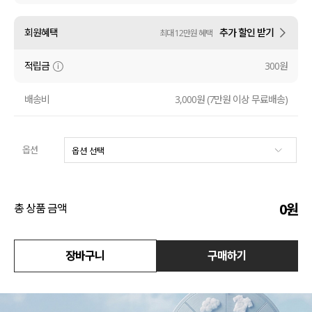
액티브
회원혜택
추가 할인 받기
최대 12만원 혜택
아우터
적립금
300원
스커트
배송비
3,000원 (7만원 이상 무료배송)
언더웨어/파자마
옵션
코디템
FIT ZOOM
0
원
총 상품 금액
장바구니
구매하기