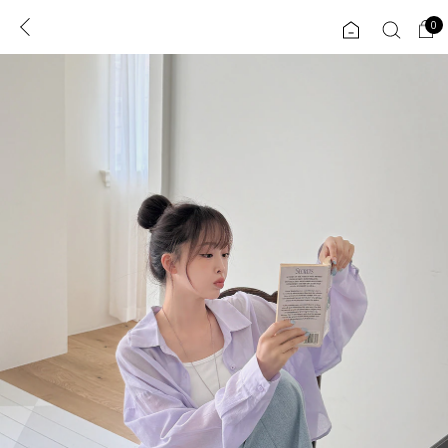
0
0
1초 회원가입
로그인
ENG
TW
콘텐츠
리뷰 & 혜택
플러스핏
회원혜택
입
JP
CATEGORY
COMMUNITY
도착보장⚡
ALL
인플루언서 pick!
익스클루시브
신상 5%
아우터
베스트
티셔츠
MADE
니트