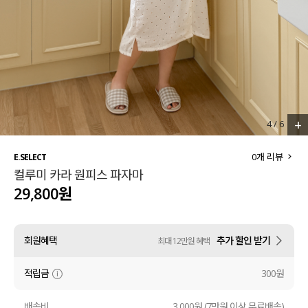
세트할인 ~30%
블라우스
하객룩
원피스
살안타템
팬츠
110사이즈
스커트
+
4
/
6
플러스핏
액티브웨어
0
개 리뷰
E.SELECT
컬루미 카라 원피스 파자마
티셔츠
언더웨어
29,800원
팬츠
ACC
회원혜택
추가 할인 받기
최대 12만원 혜택
셔츠
적립금
300원
원피스
니트
배송비
3,000원 (7만원 이상 무료배송)