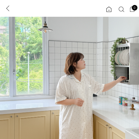
0
0
1초 회원가입
로그인
ENG
TW
콘텐츠
리뷰 & 혜택
플러스핏
회원혜택
입
JP
CATEGORY
COMMUNITY
도착보장⚡
ALL
인플루언서 pick!
익스클루시브
신상 5%
아우터
베스트
티셔츠
MADE
니트