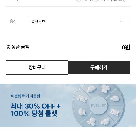
수영복
옵션
아우터
스커트
0
원
총 상품 금액
언더웨어/파자마
장바구니
구매하기
코디템
FIT ZOOM