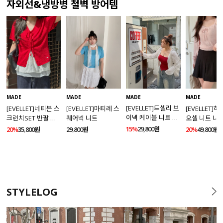
자외선&냉방병 철벽 방어템
MADE
MADE
MADE
MADE
[EVELLET]드셀리 브
[EVELLET]네티븐 스
[EVELLET]마티레 스
[EVELLET]
이넥 케이블 니트 가
크런치SET 반팔 니
퀘어넥 니트
오셀 니트 나
디건
트 가디건
건 SET
15%
29,800원
20%
35,800원
29,800원
20%
49,800원
STYLELOG