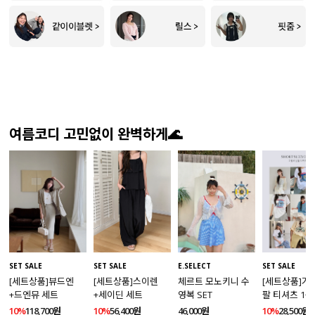
여름코디 고민없이 완벽하게🌊
SET SALE
SET SALE
SET SALE
E.SELECT
[세트상품]뷰드엔
[세트상품]가
[세트상품]스이렌
체르트 모노키니 수
+드엔뮤 세트
팔 티셔츠 1+
+세이딘 세트
영복 SET
10%
118,700원
10%
28,500원
10%
56,400원
46,000원