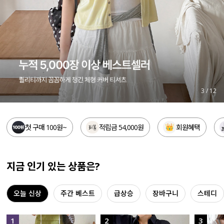
세트할인 ~30%
블라우스
하객룩
원피스
살안타템
팬츠
110사이즈
스커트
3
/
12
플러스핏
액티브웨어
첫 구매 100원~
적립금 54,000원
회원혜택
티셔츠
언더웨어
팬츠
ACC
지금 인기 있는 상품은?
셔츠
오늘 신상
주간 베스트
급상승
장바구니
스테디
원피스
니트