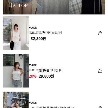
나시 TOP
MADE
[EVELLET]프린티 레이스 캡나시
32,800원
MADE
[EVELLET]델리듀 쿨 이너 캡나시
20%
29,800원
MADE
[EVELLET]레아브 물결 티셔츠 홀터 나시 SET