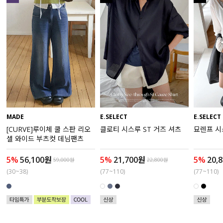
액티브
아우터
스커트
언더웨어/파자마
코디템
MADE
E.SELECT
E.SELECT
[CURVE]루이체 쿨 스판 리오
클로티 시스루 ST 거즈 셔츠
묘렌프 시
FIT ZOOM
셀 와이드 부츠컷 데님팬츠
5%
56,100원
5%
21,700원
5%
20,
59,000원
22,800원
(30~38)
(77~110)
(77~110)