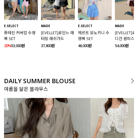
MADE
E.SELECT
E.SELECT
MADE
[EVELLET]로인느 래
퓨테린 커버업 수영
체르트 모노키니 수
[EVELLET]
터링 래쉬가드
복 SET
영복 SET
디건 원피스 
SET
37,800원
20%
53,000원
46,000원
54,000원
DAILY SUMMER BLOUSE
여름을 닮은 블라우스