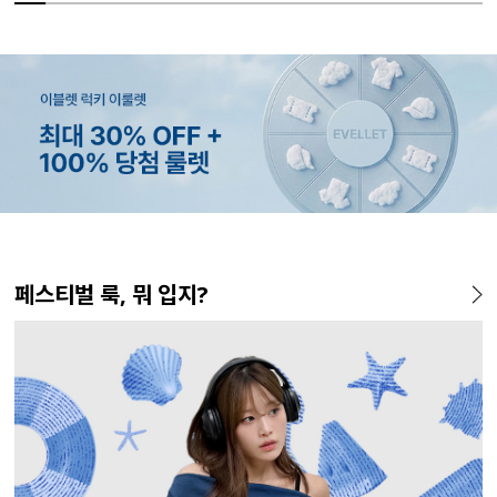
MADE
MADE
MADE
MADE
MADE
MADE
MADE
EXCLUSIVE
MADE
E.SELECT
MADE
MADE
페스티벌 룩, 뭐 입지?
[EVELLET]커버핏 쿨메쉬 군
[EVELLET]렌튜아 끈SET 레이
[EVELLET]릴리브 길이별 쿨
[EVELLET]로인느 래터링 래
[EVELLET]오브인 길이별 시
[CURVE]루이체 쿨 스판 리오
[EVELLET]디오브 길이별 스
[EVELLET]오베루 쿨강연 스
[EVELL
테로디 강
[EVELL
[EVELL
살 보정 4.5부 밴딩팬츠
어드 원피스
밴딩팬츠
쉬가드
스루 니트 가디건
셀 와이드 부츠컷 데님팬츠
퀘어넥 굴림 티셔츠
판 슬랙스
살 보정 
린팅 티셔
밴딩팬츠
5%
26,800원
19,800원
37,800원
43,600원
10%
5%
20%
34,800원
56,100원
29,800원
19,800원
32,800
16,800
19,800
19,800
45,800원
59,000원
33,100원
24,750원
(28~38)
(66~110)
(28~42)
(66~110)
(66~110)
(30~38)
(66~110)
(28~38)
(28~38)
(66~110)
(66~110)
(28~42)