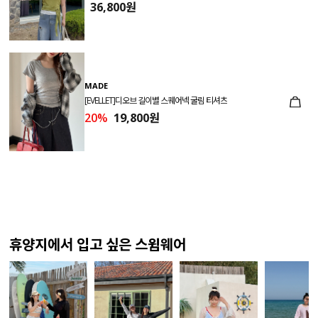
36,800원
MADE
[EVELLET]디오브 길이별 스퀘어넥 굴림 티셔츠
20%
19,800원
휴양지에서 입고 싶은 스윔웨어