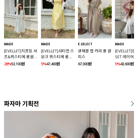
MADE
MADE
E.SELECT
MADE
[EVELLET]치프링 셔
[EVELLET]샤티엔 스
큐페룬 랩 카라 롱 원
[EVELLET]
츠&뷔스티에 롱원피
모크 뷔스티에 롱원
피스
SET 레이어드
스 세트
피스
스
28%
53,100원
5%
47,400원
67,000원
5%
43,600원
파자마 기획전