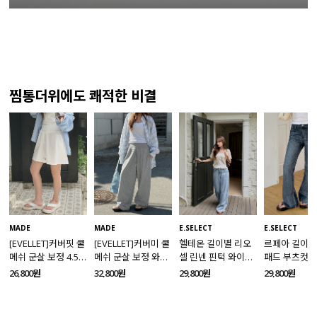
찜통더위에도 쾌적한 비결
MADE
MADE
E.SELECT
E.SELECT
[EVELLET]커버핏 쿨
[EVELLET]커버미 쿨
헬테온 길이별 리오
르페아 길이별
메쉬 군살 보정 4.5부
메쉬 군살 보정 와이
셀 린넨 핀턱 와이드
패드 부츠컷 
밴딩팬츠
드 밴딩팬츠
데님팬츠
팬츠
26,800원
32,800원
29,800원
29,800원