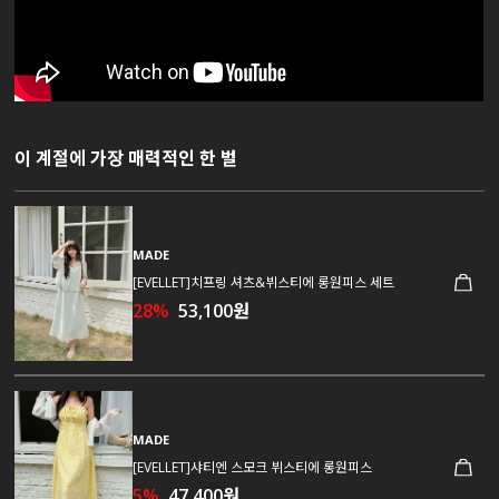
이 계절에 가장 매력적인 한 벌
MADE
[EVELLET]치프링 셔츠&뷔스티에 롱원피스 세트
28%
53,100원
MADE
[EVELLET]샤티엔 스모크 뷔스티에 롱원피스
5%
47,400원