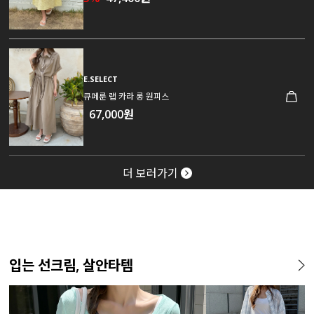
E.SELECT
큐페룬 랩 카라 롱 원피스
67,000원
더 보러가기
입는 선크림, 살안타템