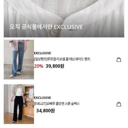
오직 공식몰에서만 EXCLUSIVE
EXCLUSIVE
[일상팬츠]루프엘 리오셀 쿨 데님 와이드 팬츠
20%
39,800원
EXCLUSIVE
[EVELLET]오베루 쿨강연 스판 슬랙스
34,800원