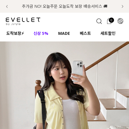
추가금 NO! 오늘주문 오늘도착 보장 배송서비스 🚚
럭키 이룰렛 최대 30% OFF + 100% 당첨
첫구매 한정 인기상품 100원~
📢 8월 여름휴무 배송안내
0
1초 회원가입
로그인
0
ENG
도착보장⚡
신상 5%
MADE
베스트
세트할인
하
TW
콘텐츠
리뷰 & 혜택
플러스핏
회원혜택
입
JP
CATEGORY
COMMUNITY
도착보장⚡
ALL
인플루언서 pick!
익스클루시브
신상 5%
아우터
베스트
티셔츠
MADE
니트