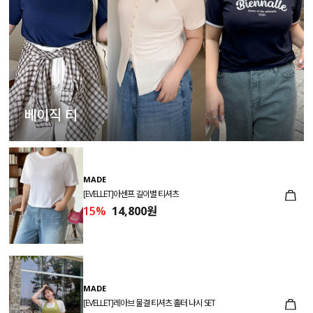
베이직 티
MADE
[EVELLET]아센프 길이별 티셔츠
15%
14,800원
MADE
[EVELLET]레아브 물결 티셔츠 홀터 나시 SET