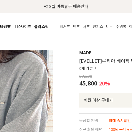
추가금 NO! 오늘주문 오늘도착 보장 배송서비스 🚚
타템🧡
110사이즈
플러스핏
티셔츠
팬츠
셔츠
원피스
니트
수영복
체보기
전체보기
전체보기
전체보기
전체보기
전체보기
전체보기
전체보기
전체보기
전
시/나시
MADE
아우터
티셔츠
쿨팬츠
신상
MADE
MADE
MADE
MADE
라우스/티셔츠
상의
상의
롱티셔츠
일상팬츠
셔츠
신상
썸머 니트
애슬레져
[EVELLET]루티아 베이
름니트
하의
하의
티블라우스
데님
뷔스티에
미니
가디건·집업
스윔웨어
점
0
개 리뷰
스/팬츠
원피스
원피스
맨투맨/후디
코튼
블라우스
미디/롱
니트웨어
ETC
57,200
원피스
액티브웨어
폴라
슬랙스
뷔스티에/레이어드
오버핏 니트
세트
45,800
20
%
ETC
민소매/나시
숏츠
하객룩
데일리 니트
크롭
트레이닝
페스티벌/바캉스
회원 예상 구매가
반팔
밴딩팬츠
셀프웨딩
긴팔
길이별
등급별 혜택
최대 즉시할인 8
38INCH~
신규 회원 혜택
100원 구매 +