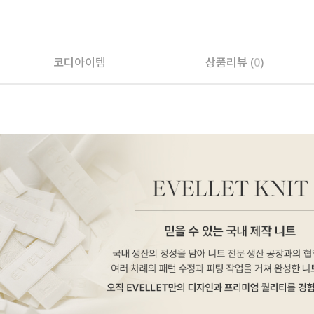
코디아이템
상품리뷰 (
0
)
페이코 ID로 페