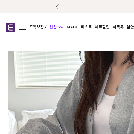
도착보장⚡
신상 5%
MADE
베스트
세트할인
하객룩
살안
전체보기
전체보기
전체보기
전
익스클루시브
코디세트
상의
캡나
아우터
1&1
하의
셔츠/블
티셔츠
여름코디추천
원피스
여
니트
슬랙
블라우스
원피스
팬츠
스커트
액티브웨어
언더웨어
ACC