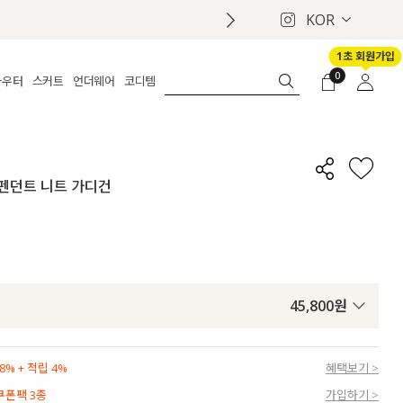
KOR
1초 회원가입
0
아우터
스커트
언더웨어
코디템
체보기
전체보기
전체보기
전체보기
로그인
가디건
롱
보정웨어
MADE
회원가입
자켓
데님
브라
신상
마이페이지
직 펜던트 니트 가디건
퍼/집업
린넨
팬티
벨트
코트
미니/미디
인견
슈즈
패딩
팬츠 스커트
나시/속바지
백
파자마
쥬얼리
ETC
액세서리
45,800
원
세트
양말/스타킹
세트
% + 적립 4%
혜택보기 >
 쿠폰팩 3종
가입하기 >