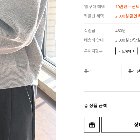
앱 구매 혜택
10만원 쿠폰팩
카플친 혜택
2,000원 할인
적립금
460원
배송비 안내
3,000원 (7
무이자할부
+
카드혜택
옵션
총 상품 금액
장