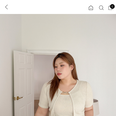
0
0
1초 회원가입
로그인
ENG
TW
콘텐츠
리뷰 & 혜택
플러스핏
회원혜택
입
JP
CATEGORY
COMMUNITY
도착보장⚡
ALL
인플루언서 pick!
익스클루시브
신상 5%
아우터
베스트
티셔츠
MADE
니트