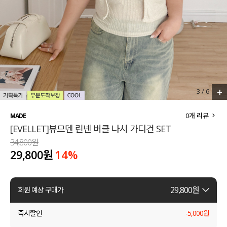
세트할인 ~30%
블라우스
하객룩
원피스
살안타템
팬츠
110사이즈
스커트
+
4
/
6
플러스핏
액티브웨어
0
개 리뷰
MADE
[EVELLET]뷰므덴 린넨 버클 나시 가디건 SET
티셔츠
언더웨어
34,800원
29,800원
14
%
팬츠
ACC
셔츠
29,800
원
회원 예상 구매가
원피스
즉시할인
-
5,000
원
니트