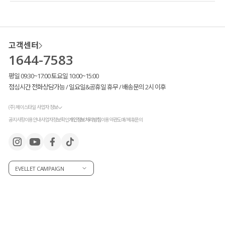
고객센터
1644-7583
평일 09:30~17:00 토요일 10:00~15:00
점심시간 전화상담가능 / 일요일&공휴일 휴무 / 배송문의 2시 이후
(주) 제이스타일 사업자 정보
공지사항
이용안내
사업자정보확인
개인정보처리방침
이용약관
도매/제휴문의
EVELLET CAMPAIGN
고객님들이 많이 꾸준히 사랑해 주신 덕분에
새로운 컬러를 출시
했는데요.
차분하고 세련된 포인트 컬러
#카키