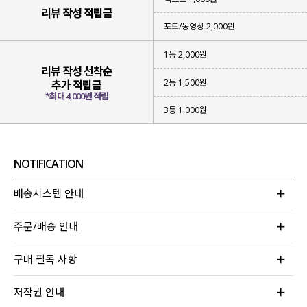
스타일링 걱정 없이 간편하게 입기 좋은
리뷰 작성 적립금
아이템을 준비했는데요.
포토/동영상 2,000원
세트 상품이지만
나시 / 가디건을 따로 매치
하거나
1등 2,000원
다양한 아이템들과 함께 레이어드해 입어도 좋아
리뷰 작성 선착순
휘뚜루마뚜루 여러 가지 코디가 가능한
2등 1,500원
추가 적립금
활용도 높은 아이템
이라 강력 추천드립니다!
*최대 4,000원 적립
3등 1,000원
NOTIFICATION
배송시스템 안내
주문/배송 안내
구매 필독 사항
저작권 안내