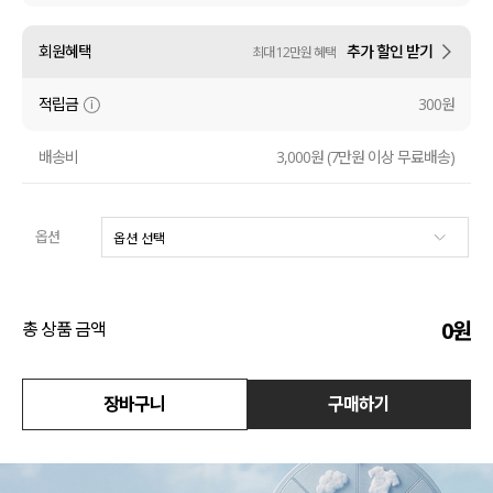
수영복
회원혜택
추가 할인 받기
최대 12만원 혜택
아우터
적립금
300원
스커트
배송비
3,000원 (7만원 이상 무료배송)
언더웨어/파자마
옵션
코디템
FIT ZOOM
0
원
총 상품 금액
장바구니
구매하기