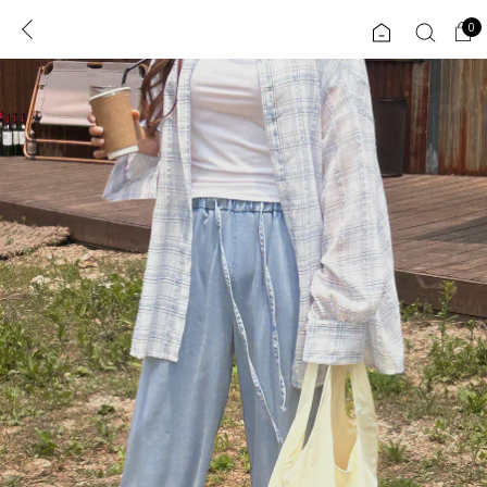
0
0
1초 회원가입
로그인
ENG
TW
콘텐츠
리뷰 & 혜택
플러스핏
회원혜택
입
JP
CATEGORY
COMMUNITY
도착보장⚡
ALL
인플루언서 pick!
익스클루시브
신상 5%
아우터
베스트
티셔츠
MADE
니트