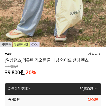
세트할인 ~30%
블라우스
하객룩
원피스
살안타템
팬츠
110사이즈
스커트
플러스핏
액티브웨어
0
개 리뷰
MADE
[일상팬츠]리뮤렌 리오셀 쿨 데님 와이드 밴딩 팬츠
티셔츠
언더웨어
49,700원
39,800원
20
%
팬츠
ACC
셔츠
39,800
원
회원 예상 구매가
원피스
즉시할인
-
9,900
원
니트