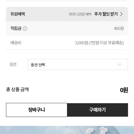
수영복
회원혜택
추가 할인 받기
최대 12만원 혜택
아우터
적립금
400원
스커트
배송비
3,000원 (7만원 이상 무료배송)
언더웨어/파자마
옵션
코디템
FIT ZOOM
0
원
총 상품 금액
장바구니
구매하기