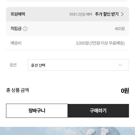
수영복
회원혜택
추가 할인 받기
최대 12만원 혜택
아우터
적립금
400원
스커트
배송비
3,000원 (7만원 이상 무료배송)
언더웨어/파자마
옵션
코디템
FIT ZOOM
0
원
총 상품 금액
장바구니
구매하기