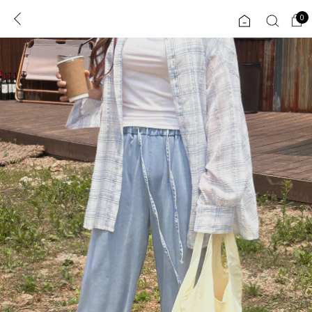
0
0
1초 회원가입
로그인
ENG
TW
콘텐츠
리뷰 & 혜택
플러스핏
회원혜택
입
JP
CATEGORY
COMMUNITY
도착보장⚡
ALL
인플루언서 pick!
익스클루시브
신상 5%
아우터
베스트
티셔츠
MADE
니트