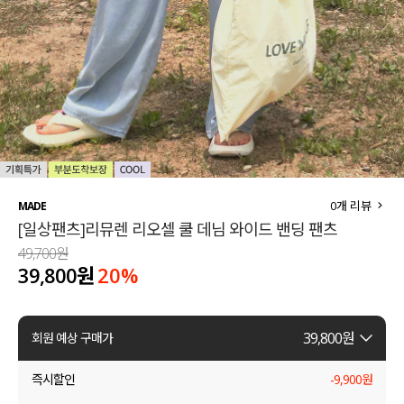
세트할인 ~30%
블라우스
하객룩
원피스
살안타템
팬츠
110사이즈
스커트
플러스핏
액티브웨어
0
개 리뷰
MADE
[일상팬츠]리뮤렌 리오셀 쿨 데님 와이드 밴딩 팬츠
티셔츠
언더웨어
49,700원
39,800원
20
%
팬츠
ACC
셔츠
39,800
원
회원 예상 구매가
원피스
즉시할인
-
9,900
원
니트