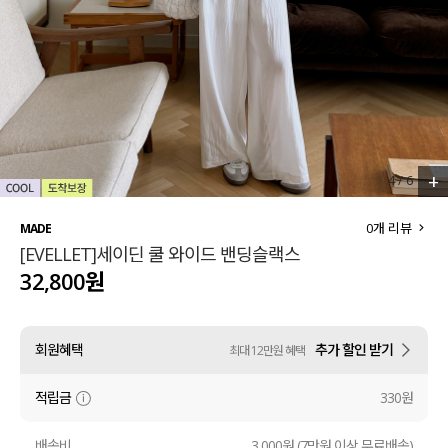
세트할인 ~30%
블라우스
하객룩
원피스
살안타템
팬츠
110사이즈
스커트
+
4
/
6
플러스핏
액티브웨어
0
개 리뷰
MADE
[EVELLET]세이딘 쿨 와이드 밴딩슬랙스
티셔츠
언더웨어
32,800원
팬츠
ACC
회원혜택
추가 할인 받기
최대 12만원 혜택
셔츠
적립금
330원
원피스
니트
배송비
3,000원 (7만원 이상 무료배송)