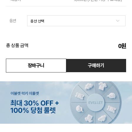
액티브
옵션
아우터
스커트
0
원
총 상품 금액
언더웨어/파자마
코디템
장바구니
구매하기
FIT ZOOM