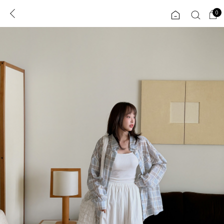
0
0
1초 회원가입
로그인
ENG
TW
콘텐츠
리뷰 & 혜택
플러스핏
회원혜택
입
JP
CATEGORY
COMMUNITY
도착보장⚡
ALL
인플루언서 pick!
익스클루시브
신상 5%
아우터
베스트
티셔츠
MADE
니트