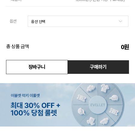
수영복
옵션
아우터
스커트
0
원
총 상품 금액
언더웨어/파자마
코디템
장바구니
구매하기
FIT ZOOM