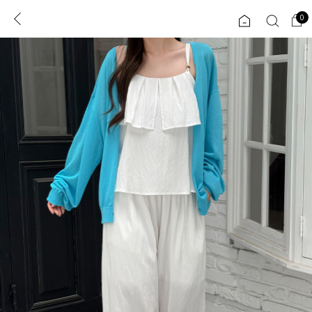
0
0
1초 회원가입
로그인
ENG
TW
콘텐츠
리뷰 & 혜택
플러스핏
회원혜택
입
JP
CATEGORY
COMMUNITY
도착보장⚡
ALL
인플루언서 pick!
익스클루시브
신상 5%
아우터
베스트
티셔츠
MADE
니트