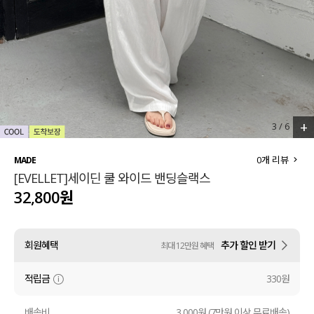
세트할인 ~30%
블라우스
하객룩
원피스
살안타템
팬츠
110사이즈
스커트
+
3
/
6
플러스핏
액티브웨어
0
개 리뷰
MADE
[EVELLET]세이딘 쿨 와이드 밴딩슬랙스
티셔츠
언더웨어
32,800원
팬츠
ACC
회원혜택
추가 할인 받기
최대 12만원 혜택
셔츠
적립금
330원
원피스
니트
배송비
3,000원 (7만원 이상 무료배송)