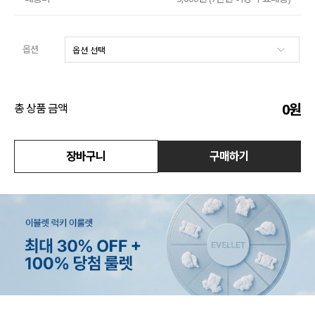
수영복
옵션
아우터
스커트
0
원
총 상품 금액
언더웨어/파자마
코디템
장바구니
구매하기
FIT ZOOM