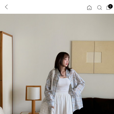
0
0
1초 회원가입
로그인
ENG
TW
콘텐츠
리뷰 & 혜택
플러스핏
회원혜택
입
JP
CATEGORY
COMMUNITY
도착보장⚡
ALL
인플루언서 pick!
익스클루시브
신상 5%
아우터
베스트
티셔츠
MADE
니트