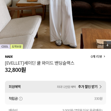
세트할인 ~30%
블라우스
하객룩
원피스
살안타템
팬츠
110사이즈
스커트
+
4
/
6
플러스핏
액티브웨어
0
개 리뷰
MADE
[EVELLET]세이딘 쿨 와이드 밴딩슬랙스
티셔츠
언더웨어
32,800원
팬츠
ACC
회원혜택
추가 할인 받기
최대 12만원 혜택
셔츠
적립금
330원
원피스
니트
배송비
3,000원 (7만원 이상 무료배송)