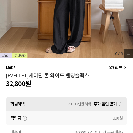
세트할인 ~30%
블라우스
하객룩
원피스
살안타템
팬츠
110사이즈
스커트
+
6
/
6
플러스핏
액티브웨어
0
개 리뷰
MADE
[EVELLET]세이딘 쿨 와이드 밴딩슬랙스
티셔츠
언더웨어
32,800원
팬츠
ACC
회원혜택
추가 할인 받기
최대 12만원 혜택
셔츠
적립금
330원
원피스
니트
배송비
3,000원 (7만원 이상 무료배송)