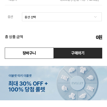
액티브
옵션
아우터
스커트
0
원
총 상품 금액
언더웨어/파자마
코디템
장바구니
구매하기
FIT ZOOM