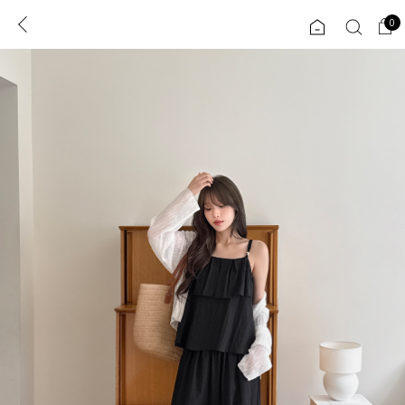
0
0
1초 회원가입
로그인
ENG
TW
콘텐츠
리뷰 & 혜택
플러스핏
회원혜택
입
JP
CATEGORY
COMMUNITY
도착보장⚡
ALL
인플루언서 pick!
익스클루시브
신상 5%
아우터
베스트
티셔츠
MADE
니트