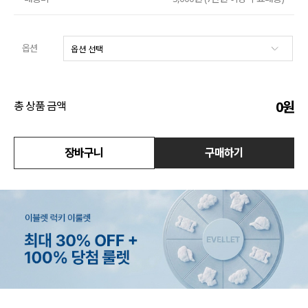
수영복
옵션
아우터
스커트
0
원
총 상품 금액
언더웨어/파자마
코디템
장바구니
구매하기
FIT ZOOM