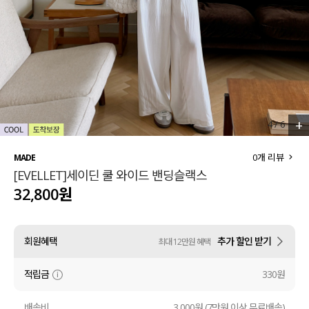
세트할인 ~30%
블라우스
하객룩
원피스
살안타템
팬츠
110사이즈
스커트
+
4
/
6
플러스핏
액티브웨어
0
개 리뷰
MADE
[EVELLET]세이딘 쿨 와이드 밴딩슬랙스
티셔츠
언더웨어
32,800원
팬츠
ACC
회원혜택
추가 할인 받기
최대 12만원 혜택
셔츠
적립금
330원
원피스
니트
배송비
3,000원 (7만원 이상 무료배송)