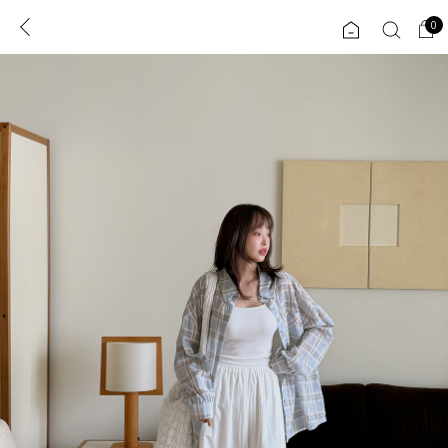
0
0
1초 회원가입
로그인
ENG
TW
콘텐츠
리뷰 & 혜택
플러스핏
회원혜택
입
JP
CATEGORY
COMMUNITY
도착보장⚡
ALL
인플루언서 pick!
익스클루시브
신상 5%
아우터
베스트
티셔츠
MADE
니트