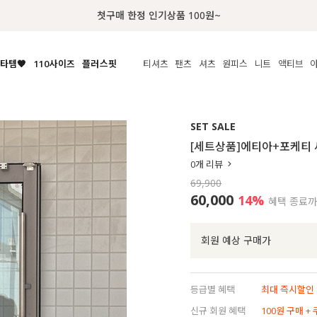
럭키 이룰렛 최대 30% OFF + 100% 당첨
타템🧡
110사이즈
플러스핏
티셔츠
팬츠
셔츠
원피스
니트
액티브
체보기
전체보기
전체보기
전체보기
전체보기
전체보기
전체보기
전체보기
전체보기
전
시/나시
MADE
아우터
티셔츠
쿨팬츠
신상
MADE
MADE
MADE
SET SALE
라우스/티셔츠
상의
상의
롱티셔츠
일상팬츠
셔츠
신상
썸머 니트
애슬레져
[세트상품]에티아+포케티
름니트
하의
하의
티블라우스
데님
뷔스티에
미니
가디건·집업
스윔웨어
점
0
개 리뷰
스/팬츠
원피스
원피스
맨투맨/후디
코튼
블라우스
미디/롱
니트웨어
ETC
69,900
원피스
액티브웨어
폴라
슬랙스
뷔스티에/레이어드
오버핏 니트
세트
60,000
14
%
혜택 종료
ETC
민소매/나시
숏츠
하객룩
데일리 니트
크롭
트레이닝
페스티벌/바캉스
회원 예상 구매가
반팔
밴딩팬츠
셀프웨딩
긴팔
길이별
등급별 혜택
최대 즉시할인 8
38INCH~
신규 회원 혜택
100원 구매 +