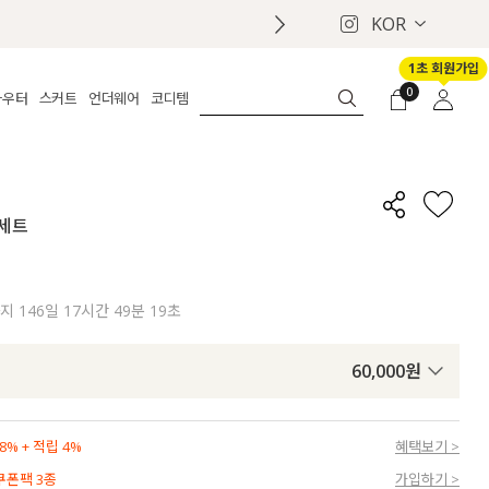
KOR
1초 회원가입
0
아우터
스커트
언더웨어
코디템
체보기
전체보기
전체보기
전체보기
로그인
가디건
롱
보정웨어
MADE
회원가입
자켓
데님
브라
신상
마이페이지
 세트
퍼/집업
린넨
팬티
벨트
코트
미니/미디
인견
슈즈
패딩
팬츠 스커트
나시/속바지
백
까지
146일 17시간 49분 18초
파자마
쥬얼리
ETC
액세서리
60,000
원
세트
양말/스타킹
세트
% + 적립 4%
혜택보기 >
 쿠폰팩 3종
가입하기 >