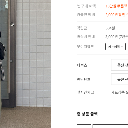
앱 구매 혜택
10만원 쿠폰팩
카플친 혜택
2,000원 할인
적립금
604원
배송비 안내
3,000원 (7
무이자할부
+
카드혜택
티셔츠
밴딩팬츠
실시간재고
세트상품 
총 상품 금액