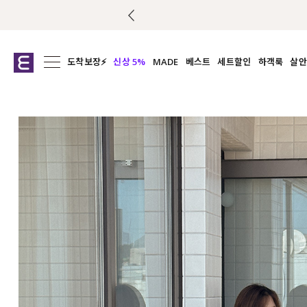
도착보장⚡
신상 5%
MADE
베스트
세트할인
하객룩
살안
전체보기
전체보기
전체보기
전
익스클루시브
코디세트
상의
캡나
아우터
1&1
하의
셔츠/블
티셔츠
여름코디추천
원피스
여
니트
슬랙
블라우스
원피스
팬츠
스커트
액티브웨어
언더웨어
ACC