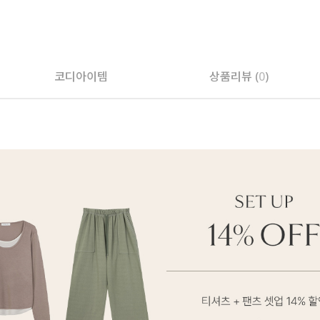
코디아이템
상품리뷰 (
0
)
페이코 ID로 페