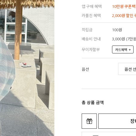
앱 구매 혜택
10만원 쿠폰팩
카플친 혜택
2,000원 할인
적립금
100원
배송비 안내
3,000원 (7
무이자할부
+
카드혜택
옵션
총 상품 금액
장