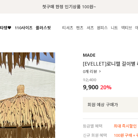
첫구매 한정 인기상품 100원~
타템🧡
110사이즈
플러스핏
티셔츠
팬츠
셔츠
원피스
니트
액티브
체보기
전체보기
전체보기
전체보기
전체보기
전체보기
전체보기
전체보기
전체보기
전
시/나시
MADE
아우터
티셔츠
쿨팬츠
신상
MADE
MADE
MADE
MADE
라우스/티셔츠
상의
상의
롱티셔츠
일상팬츠
셔츠
신상
썸머 니트
애슬레져
[EVELLET]로니헬 길이
름니트
하의
하의
티블라우스
데님
뷔스티에
미니
가디건·집업
스윔웨어
점
0
개 리뷰
스/팬츠
원피스
원피스
맨투맨/후디
코튼
블라우스
미디/롱
니트웨어
ETC
12,400
원피스
액티브웨어
폴라
슬랙스
뷔스티에/레이어드
오버핏 니트
세트
9,900
20
%
ETC
민소매/나시
숏츠
하객룩
데일리 니트
크롭
트레이닝
페스티벌/바캉스
회원 예상 구매가
반팔
밴딩팬츠
셀프웨딩
긴팔
길이별
등급별 혜택
최대 즉시할인 8
38INCH~
신규 회원 혜택
100원 구매 +