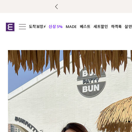
도착보장⚡
신상 5%
MADE
베스트
세트할인
하객룩
살안
전체보기
전체보기
전체보기
전
익스클루시브
코디세트
상의
캡나
아우터
1&1
하의
셔츠/블
티셔츠
여름코디추천
원피스
여
니트
슬랙
블라우스
원피스
팬츠
스커트
액티브웨어
언더웨어
ACC