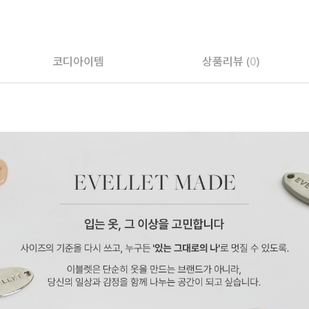
코디아이템
상품리뷰 (
0
)
페이코 ID로 페