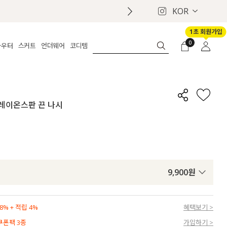
KOR
1초 회원가입
0
아우터
스커트
언더웨어
코디템
체보기
전체보기
전체보기
전체보기
로그인
가디건
롱
보정웨어
MADE
회원가입
자켓
데님
브라
신상
마이페이지
별 레이온스판 끈 나시
퍼/집업
린넨
팬티
벨트
코트
미니/미디
인견
슈즈
패딩
팬츠 스커트
나시/속바지
백
파자마
쥬얼리
ETC
액세서리
9,900
원
세트
양말/스타킹
세트
% + 적립 4%
혜택보기 >
 쿠폰팩 3종
가입하기 >