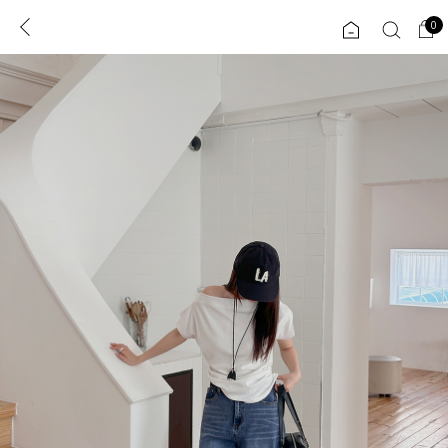
0
0
1초 회원가입
로그인
ENG
TW
콘텐츠
리뷰 & 혜택
플러스핏
회원혜택
입
JP
CATEGORY
COMMUNITY
도착보장⚡
ALL
인플루언서 pick!
익스클루시브
신상 5%
아우터
베스트
티셔츠
MADE
니트