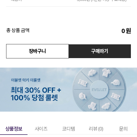
액티브
아우터
0
원
총 상품 금액
스커트
장바구니
구매하기
언더웨어/파자마
코디템
FIT ZOOM
상품정보
사이즈
코디템
리뷰 (
0
)
문의