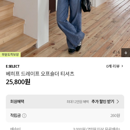
세트할인 ~30%
블라우스
하객룩
원피스
살안타템
팬츠
110사이즈
스커트
+
4
/
6
플러스핏
액티브웨어
0
개 리뷰
E.SELECT
베히프 드레이프 오프숄더 티셔츠
티셔츠
언더웨어
25,800원
팬츠
ACC
회원혜택
추가 할인 받기
최대 12만원 혜택
셔츠
적립금
260원
원피스
니트
배송비
3,000원 (7만원 이상 무료배송)