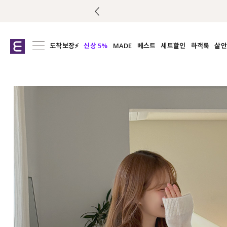
도착보장⚡
신상 5%
MADE
베스트
세트할인
하객룩
살안
전체보기
전체보기
전체보기
전
익스클루시브
코디세트
상의
캡나
아우터
1&1
하의
셔츠/블
티셔츠
여름코디추천
원피스
여
니트
슬랙
블라우스
원피스
팬츠
스커트
액티브웨어
언더웨어
ACC