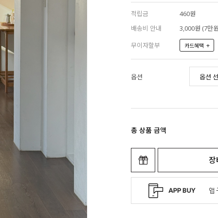
적립금
460원
배송비 안내
3,000원 (7
무이자할부
+
카드혜택
옵션
총 상품 금액
장