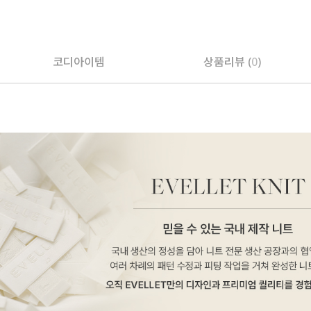
페이코 ID로 페
코디아이템
상품리뷰 (
0
)