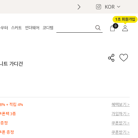
KOR
1초 회원가입
0
아우터
스커트
언더웨어
코디템
체보기
전체보기
전체보기
전체보기
로그인
가디건
롱
보정웨어
MADE
회원가입
자켓
데님
브라
신상
마이페이지
 니트 가디건
퍼/집업
린넨
팬티
벨트
코트
미니/미디
인견
슈즈
패딩
팬츠 스커트
나시/속바지
백
파자마
쥬얼리
ETC
액세서리
% + 적립 4%
혜택보기 >
세트
양말/스타킹
 쿠폰팩 3종
가입하기 >
세트
 증정
쿠폰받기 >
 쿠폰 증정
쿠폰받기 >