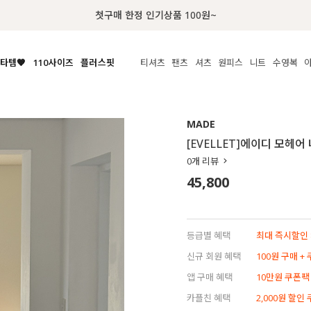
첫구매 한정 인기상품 100원~
타템🧡
110사이즈
플러스핏
티셔츠
팬츠
셔츠
원피스
니트
수영복
체보기
전체보기
전체보기
전체보기
전체보기
전체보기
전체보기
전체보기
전체보기
전
시/나시
MADE
아우터
티셔츠
쿨팬츠
신상
MADE
MADE
MADE
MADE
라우스/티셔츠
상의
상의
롱티셔츠
일상팬츠
셔츠
신상
썸머 니트
애슬레져
[EVELLET]에이디 모헤어
름니트
하의
하의
티블라우스
데님
뷔스티에
미니
가디건·집업
스윔웨어
점
0
개 리뷰
스/팬츠
원피스
원피스
맨투맨/후디
코튼
블라우스
미디/롱
니트웨어
ETC
45,800
원피스
액티브웨어
폴라
슬랙스
뷔스티에/레이어드
오버핏 니트
세트
ETC
민소매/나시
숏츠
하객룩
데일리 니트
크롭
트레이닝
페스티벌/바캉스
등급별 혜택
최대 즉시할인 8
반팔
밴딩팬츠
셀프웨딩
신규 회원 혜택
100원 구매 +
긴팔
길이별
앱 구매 혜택
10만원 쿠폰팩
38INCH~
카플친 혜택
2,000원 할인