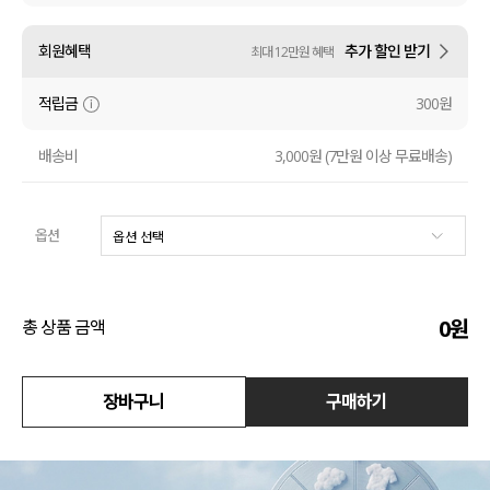
수영복
회원혜택
추가 할인 받기
최대 12만원 혜택
아우터
적립금
300원
스커트
배송비
3,000원 (7만원 이상 무료배송)
언더웨어/파자마
옵션
코디템
FIT ZOOM
0
원
총 상품 금액
장바구니
구매하기