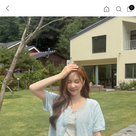
0
0
1초 회원가입
로그인
ENG
TW
콘텐츠
리뷰 & 혜택
플러스핏
회원혜택
입
JP
CATEGORY
COMMUNITY
도착보장⚡
ALL
인플루언서 pick!
익스클루시브
신상 5%
아우터
베스트
티셔츠
MADE
니트