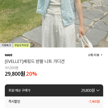
세트할인 ~30%
블라우스
하객룩
원피스
살안타템
팬츠
110사이즈
스커트
플러스핏
액티브웨어
0
개 리뷰
MADE
[EVELLET]셰링드 반팔 니트 가디건
티셔츠
언더웨어
37,200원
29,800원
20
%
팬츠
ACC
셔츠
29,800
원
회원 예상 구매가
원피스
즉시할인
-
7,400
원
니트