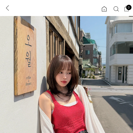
0
0
1초 회원가입
로그인
ENG
TW
콘텐츠
리뷰 & 혜택
플러스핏
회원혜택
입
JP
CATEGORY
COMMUNITY
도착보장⚡
ALL
인플루언서 pick!
익스클루시브
신상 5%
아우터
베스트
티셔츠
MADE
니트