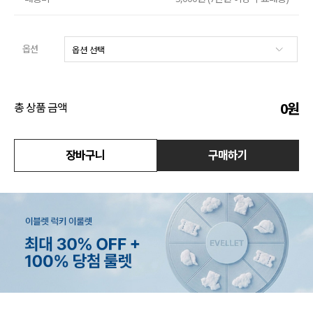
수영복
옵션
아우터
스커트
0
원
총 상품 금액
언더웨어/파자마
장바구니
구매하기
코디템
FIT ZOOM