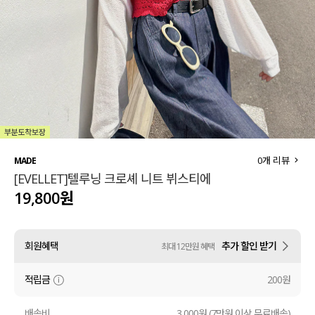
세트할인 ~30%
블라우스
하객룩
원피스
살안타템
팬츠
110사이즈
스커트
플러스핏
액티브웨어
0
개 리뷰
MADE
[EVELLET]텔루닝 크로셰 니트 뷔스티에
티셔츠
언더웨어
19,800원
팬츠
ACC
회원혜택
추가 할인 받기
최대 12만원 혜택
셔츠
적립금
200원
원피스
니트
배송비
3,000원 (7만원 이상 무료배송)