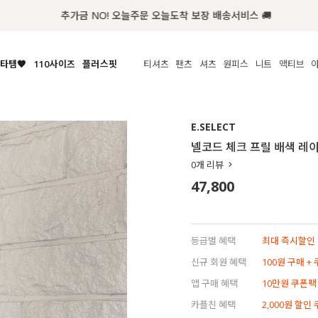
추가금 NO! 오늘주문 오늘도착 보장 배송서비스 🚚
타템🧡
110사이즈
플러스핏
티셔츠
팬츠
셔츠
원피스
니트
액티브
체보기
전체보기
전체보기
전체보기
전체보기
전체보기
전체보기
전체보기
전체보기
전
시/나시
MADE
아우터
티셔츠
쿨팬츠
신상
MADE
MADE
MADE
E.SELECT
라우스/티셔츠
상의
상의
롱티셔츠
일상팬츠
셔츠
신상
썸머 니트
애슬레져
넬코드 체크 프릴 배색 레
름니트
하의
하의
티블라우스
데님
뷔스티에
미니
가디건·집업
스윔웨어
점
0
개 리뷰
스/팬츠
원피스
원피스
맨투맨/후디
코튼
블라우스
미디/롱
니트웨어
ETC
47,800
원피스
액티브웨어
폴라
슬랙스
뷔스티에/레이어드
오버핏 니트
세트
ETC
민소매/나시
숏츠
하객룩
데일리 니트
크롭
트레이닝
페스티벌/바캉스
등급별 혜택
최대 즉시할인 8
반팔
밴딩팬츠
셀프웨딩
신규 회원 혜택
100원 구매 +
긴팔
길이별
앱 구매 혜택
10만원 쿠폰팩
38INCH~
카플친 혜택
2,000원 할인