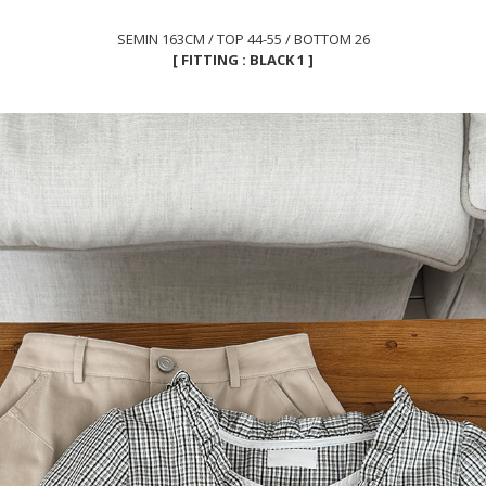
SEMIN 163CM / TOP 44-55 / BOTTOM 26
[ FITTING : BLACK 1 ]
이코 라이프 하