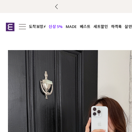
도착보장⚡
신상 5%
MADE
베스트
세트할인
하객룩
살안
전체보기
전체보기
전체보기
전
익스클루시브
코디세트
상의
캡나
아우터
1&1
하의
셔츠/블
티셔츠
여름코디추천
원피스
여
니트
슬랙
블라우스
원피스
팬츠
스커트
액티브웨어
언더웨어
ACC