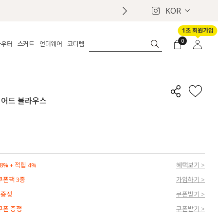
KOR
1초 회원가입
0
아우터
스커트
언더웨어
코디템
체보기
전체보기
전체보기
전체보기
로그인
가디건
롱
보정웨어
MADE
회원가입
자켓
데님
브라
신상
마이페이지
이어드 블라우스
퍼/집업
린넨
팬티
벨트
코트
미니/미디
인견
슈즈
패딩
팬츠 스커트
나시/속바지
백
파자마
쥬얼리
ETC
액세서리
% + 적립 4%
혜택보기 >
세트
양말/스타킹
 쿠폰팩 3종
가입하기 >
세트
 증정
쿠폰받기 >
 쿠폰 증정
쿠폰받기 >