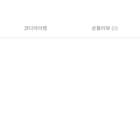
페이코 ID로 페
코디아이템
상품리뷰 (
0
)