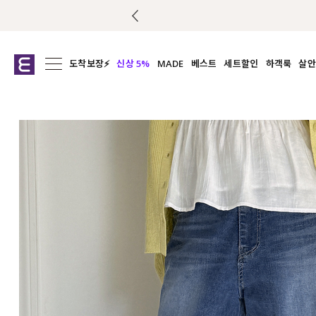
도착보장⚡
신상 5%
MADE
베스트
세트할인
하객룩
살안
전체보기
전체보기
전체보기
전
익스클루시브
코디세트
상의
캡나
아우터
1&1
하의
셔츠/블
티셔츠
여름코디추천
원피스
여
니트
슬랙
블라우스
원피스
팬츠
스커트
액티브웨어
언더웨어
ACC