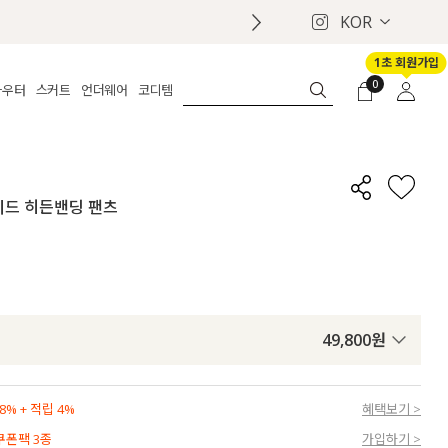
KOR
1초 회원가입
0
아우터
스커트
언더웨어
코디템
체보기
전체보기
전체보기
전체보기
로그인
가디건
롱
보정웨어
MADE
회원가입
자켓
데님
브라
신상
마이페이지
이드 히든밴딩 팬츠
퍼/집업
린넨
팬티
벨트
코트
미니/미디
인견
슈즈
패딩
팬츠 스커트
나시/속바지
백
파자마
쥬얼리
ETC
액세서리
49,800
원
세트
양말/스타킹
세트
% + 적립 4%
혜택보기 >
 쿠폰팩 3종
가입하기 >