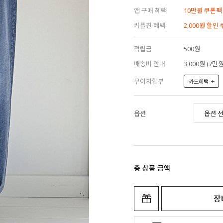
앱 구매 혜택
10만원 쿠폰팩
카플친 혜택
2,000원 할인
적립금
500원
배송비 안내
3,000원 (7
무이자할부
+
카드혜택
옵션
총 상품 금액
장