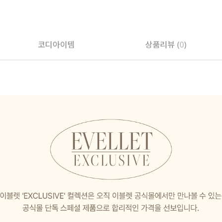
코디아이템
상품리뷰 (
0
)
페이코 ID로 페