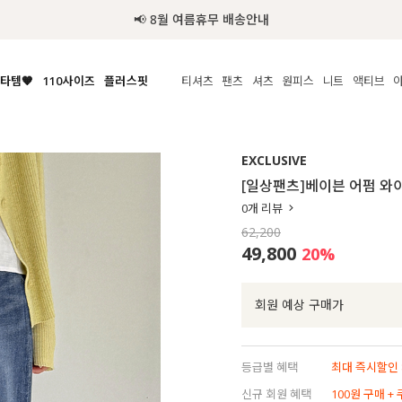
추가금 NO! 오늘주문 오늘도착 보장 배송서비스 🚚
타템🧡
110사이즈
플러스핏
티셔츠
팬츠
셔츠
원피스
니트
수영복
체보기
전체보기
전체보기
전체보기
전체보기
전체보기
전체보기
전체보기
전체보기
전
시/나시
MADE
아우터
티셔츠
쿨팬츠
신상
MADE
MADE
MADE
EXCLUSIVE
라우스/티셔츠
상의
상의
롱티셔츠
일상팬츠
셔츠
신상
썸머 니트
애슬레져
[일상팬츠]베이븐 어펌 와
름니트
하의
하의
티블라우스
데님
뷔스티에
미니
가디건·집업
스윔웨어
점
0
개 리뷰
스/팬츠
원피스
원피스
맨투맨/후디
코튼
블라우스
미디/롱
니트웨어
ETC
62,200
원피스
액티브웨어
폴라
슬랙스
뷔스티에/레이어드
오버핏 니트
세트
49,800
20
%
ETC
민소매/나시
숏츠
하객룩
데일리 니트
크롭
트레이닝
페스티벌/바캉스
회원 예상 구매가
반팔
밴딩팬츠
셀프웨딩
긴팔
길이별
등급별 혜택
최대 즉시할인 8
38INCH~
신규 회원 혜택
100원 구매 +