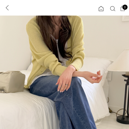
0
0
1초 회원가입
로그인
ENG
TW
콘텐츠
리뷰 & 혜택
플러스핏
회원혜택
입
JP
CATEGORY
COMMUNITY
도착보장⚡
ALL
인플루언서 pick!
익스클루시브
신상 5%
아우터
베스트
티셔츠
MADE
니트