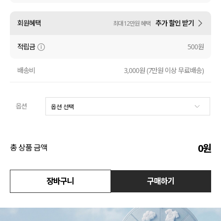
액티브
회원혜택
추가 할인 받기
최대 12만원 혜택
아우터
적립금
500원
스커트
배송비
3,000원 (7만원 이상 무료배송)
언더웨어/파자마
옵션
코디템
FIT ZOOM
0
원
총 상품 금액
장바구니
구매하기