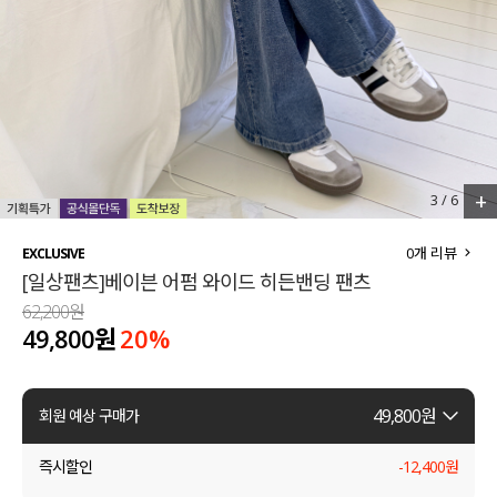
세트할인 ~30%
블라우스
하객룩
원피스
살안타템
팬츠
110사이즈
스커트
+
3
/
6
플러스핏
액티브웨어
0
개 리뷰
EXCLUSIVE
[일상팬츠]베이븐 어펌 와이드 히든밴딩 팬츠
티셔츠
언더웨어
62,200원
49,800원
20
%
팬츠
ACC
셔츠
49,800
원
회원 예상 구매가
원피스
즉시할인
-
12,400
원
니트