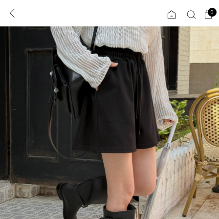
0
0
1초 회원가입
로그인
ENG
TW
콘텐츠
리뷰 & 혜택
플러스핏
회원혜택
입
JP
CATEGORY
COMMUNITY
도착보장⚡
ALL
인플루언서 pick!
익스클루시브
신상 5%
아우터
베스트
티셔츠
MADE
니트