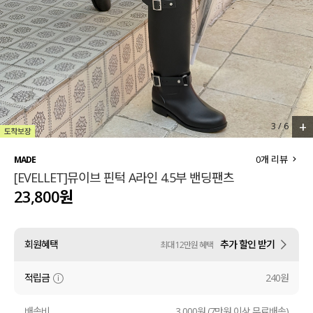
세트할인 ~30%
블라우스
하객룩
원피스
살안타템
팬츠
110사이즈
스커트
+
3
/
6
플러스핏
액티브웨어
0
개 리뷰
MADE
[EVELLET]뮤이브 핀턱 A라인 4.5부 밴딩팬츠
티셔츠
언더웨어
23,800원
팬츠
ACC
회원혜택
추가 할인 받기
최대 12만원 혜택
셔츠
적립금
240원
원피스
니트
배송비
3,000원 (7만원 이상 무료배송)