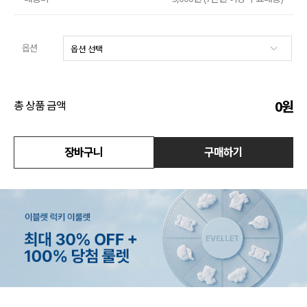
액티브
옵션
아우터
스커트
0
원
총 상품 금액
언더웨어/파자마
장바구니
구매하기
코디템
FIT ZOOM