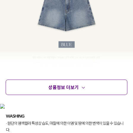
상품정보 더보기
휘뚜루마뚜루 입기 좋은
베이직 디자인
에
상품정보
사이즈
코디템
문의 (10)
리뷰
시원하고 청량한 색감의
블루 컬러
이구요.
어떤 아이템과 매치해도 다 잘어울려
WASHING
자주 찾게될
데일리 데님 팬츠를 제작
했는데요.
- 원단의 염색컬러 특성상 습도, 마찰에 의한 이염 및 땀에 의한 변색이 있을 수 있습니
플러스 사이즈 맞춤 디자인
으로
다.
부담 없이 입기 좋아 자신 있게 추천드려요!