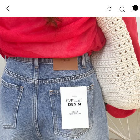
0
0
1초 회원가입
로그인
ENG
TW
콘텐츠
리뷰 & 혜택
플러스핏
회원혜택
입
JP
CATEGORY
COMMUNITY
도착보장⚡
ALL
인플루언서 pick!
익스클루시브
신상 5%
아우터
베스트
티셔츠
MADE
니트