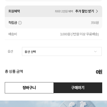
액티브
회원혜택
추가 할인 받기
최대 12만원 혜택
아우터
적립금
350원
스커트
배송비
3,000원 (7만원 이상 무료배송)
언더웨어/파자마
옵션
코디템
FIT ZOOM
0
원
총 상품 금액
장바구니
구매하기