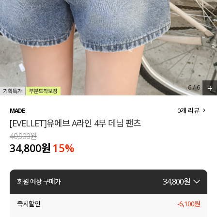
세트할인 ~30%
블라우스
하객룩
원피스
살안타템
팬츠
110사이즈
스커트
+
6
/
6
플러스핏
액티브웨어
0
개 리뷰
MADE
[EVELLET]유에브 A라인 4부 데님 팬츠
티셔츠
언더웨어
40,900원
34,800원
15
%
팬츠
ACC
셔츠
34,800
원
회원 예상 구매가
원피스
즉시할인
-
6,100
원
니트