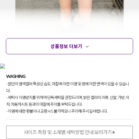
상품정보 더보기
상품정보
사이즈
코디템
문의 (28)
리뷰
WASHING
- 원단의 염색컬러 특성상 습도, 마찰에 의한 이염 및 땀에 의한 변색이 있을 수 있습니
다.
- 세탁시 이염방지를 위하여 단독세탁을 권장드리며, 밝은 컬러의 의류, 신발, 가방, 의
자, 자동차시트 등과의 마찰에 주의를 부탁드립니다.
- 이염에 대한 환불이나 교환 A/S 불가하오니 주의해 주시길 바랍니다.
팬츠인 듯 스커트인 듯 레이어드한 느낌의
스커트 팬츠를 제작했는데요.
스커트 보다 팬츠가 더 긴 기장감
이라
사이즈 측정 및 소재별 세탁방법 안내 보러가기
팬츠가 스커트 밑으로 살짝 보이는 게