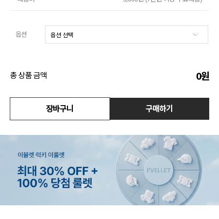
액티브
옵션
아우터
스커트
0
원
총 상품 금액
언더웨어/파자마
코디템
장바구니
구매하기
FIT ZOOM