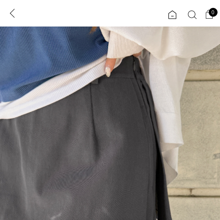
0
0
1초 회원가입
로그인
ENG
TW
콘텐츠
리뷰 & 혜택
플러스핏
회원혜택
입
JP
CATEGORY
COMMUNITY
도착보장⚡
ALL
인플루언서 pick!
익스클루시브
신상 5%
아우터
베스트
티셔츠
MADE
니트