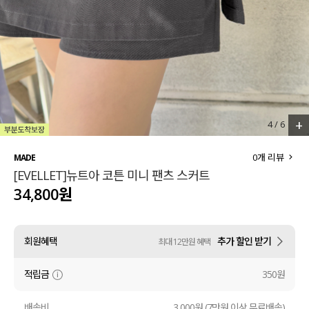
세트할인 ~30%
블라우스
하객룩
원피스
살안타템
팬츠
110사이즈
스커트
+
5
/
6
플러스핏
액티브웨어
0
개 리뷰
MADE
[EVELLET]뉴트아 코튼 미니 팬츠 스커트
티셔츠
언더웨어
34,800원
팬츠
ACC
회원혜택
추가 할인 받기
최대 12만원 혜택
셔츠
적립금
350원
원피스
니트
배송비
3,000원 (7만원 이상 무료배송)