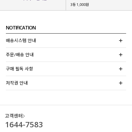
3등 1,000원
NOTIFICATION
배송시스템 안내
주문/배송 안내
스타일리스트팀 필수 코디 아이템이라고 해도
구매 필독 사항
과언이 아닌 뉴트아 팬츠 스커트의
새로운 컬러 차콜이 추가
되었어요!
저작권 안내
기존 컬러와 함께 차콜 컬러도 데일리하게
활용하기 좋아 눈여겨보시면 좋을 것 같아요!
고객센터
1644-7583