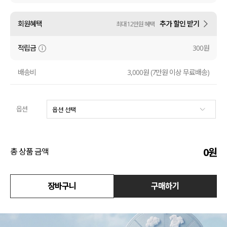
액티브
회원혜택
추가 할인 받기
최대 12만원 혜택
아우터
적립금
300원
스커트
배송비
3,000원 (7만원 이상 무료배송)
언더웨어/파자마
옵션
코디템
FIT ZOOM
0
원
총 상품 금액
장바구니
구매하기