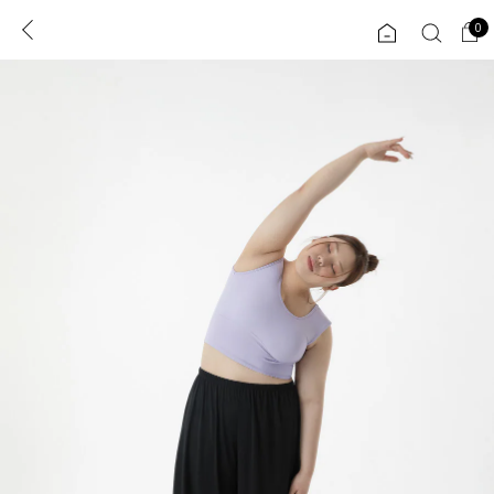
0
0
1초 회원가입
로그인
ENG
TW
콘텐츠
리뷰 & 혜택
플러스핏
회원혜택
입
JP
CATEGORY
COMMUNITY
도착보장⚡
ALL
인플루언서 pick!
익스클루시브
신상 5%
아우터
베스트
티셔츠
MADE
니트