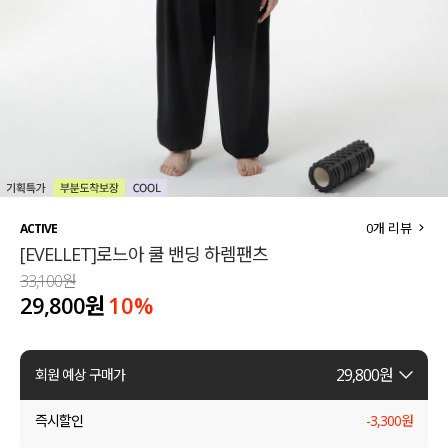
세트할인 ~30%
블라우스
하객룩
원피스
살안타템
팬츠
110사이즈
스커트
플러스핏
액티브웨어
0
개 리뷰
ACTIVE
[EVELLET]로느아 쿨 밴딩 하렘팬츠
티셔츠
언더웨어
33,100원
29,800원
10
%
팬츠
ACC
셔츠
29,800
원
회원 예상 구매가
원피스
즉시할인
-
3,300
원
니트