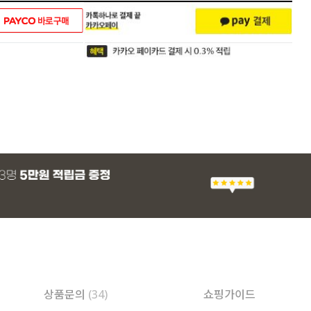
상품문의
(34)
쇼핑가이드