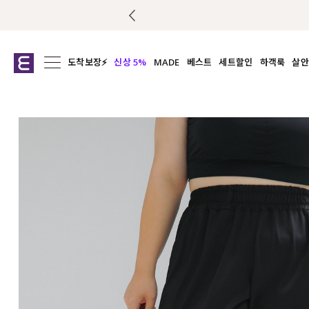
도착보장⚡
신상 5%
MADE
베스트
세트할인
하객룩
살안
전체보기
전체보기
전체보기
전
익스클루시브
코디세트
상의
캡나
아우터
1&1
하의
셔츠/블
티셔츠
여름코디추천
원피스
여
니트
슬랙
블라우스
원피스
팬츠
스커트
액티브웨어
언더웨어
ACC