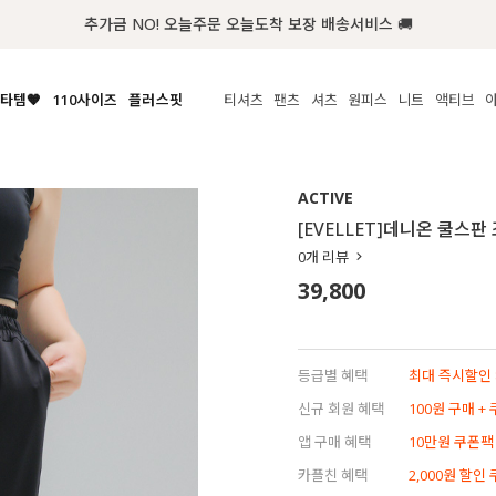
첫구매 한정 인기상품 100원~
타템🧡
110사이즈
플러스핏
티셔츠
팬츠
셔츠
원피스
니트
액티브
체보기
전체보기
전체보기
전체보기
전체보기
전체보기
전체보기
전체보기
전체보기
전
시/나시
MADE
아우터
티셔츠
쿨팬츠
신상
MADE
MADE
MADE
ACTIVE
라우스/티셔츠
상의
상의
롱티셔츠
일상팬츠
셔츠
신상
썸머 니트
애슬레져
[EVELLET]데니온 쿨스
름니트
하의
하의
티블라우스
데님
뷔스티에
미니
가디건·집업
스윔웨어
점
0
개 리뷰
스/팬츠
원피스
원피스
맨투맨/후디
코튼
블라우스
미디/롱
니트웨어
ETC
39,800
원피스
액티브웨어
폴라
슬랙스
뷔스티에/레이어드
오버핏 니트
세트
ETC
민소매/나시
숏츠
하객룩
데일리 니트
크롭
트레이닝
페스티벌/바캉스
등급별 혜택
최대 즉시할인 8
반팔
밴딩팬츠
셀프웨딩
신규 회원 혜택
100원 구매 +
긴팔
길이별
앱 구매 혜택
10만원 쿠폰팩
38INCH~
카플친 혜택
2,000원 할인