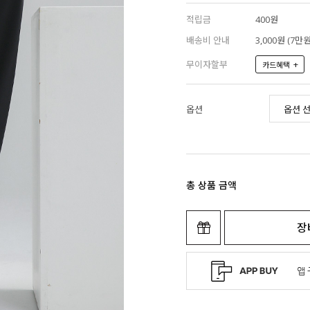
적립금
400원
배송비 안내
3,000원 (7
무이자할부
+
카드혜택
옵션
총 상품 금액
장