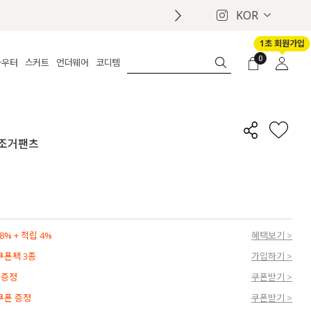
KOR
1초 회원가입
0
아우터
스커트
언더웨어
코디템
체보기
전체보기
전체보기
전체보기
로그인
가디건
롱
보정웨어
MADE
회원가입
자켓
데님
브라
신상
마이페이지
판 조거팬츠
퍼/집업
린넨
팬티
벨트
코트
미니/미디
인견
슈즈
패딩
팬츠 스커트
나시/속바지
백
파자마
쥬얼리
ETC
액세서리
% + 적립 4%
혜택보기 >
세트
양말/스타킹
 쿠폰팩 3종
가입하기 >
세트
 증정
쿠폰받기 >
 쿠폰 증정
쿠폰받기 >