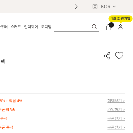
KOR
1초 회원가입
0
아우터
스커트
언더웨어
코디템
체보기
전체보기
전체보기
전체보기
로그인
가디건
롱
보정웨어
MADE
회원가입
자켓
데님
브라
신상
마이페이지
백팩
퍼/집업
린넨
팬티
벨트
코트
미니/미디
인견
슈즈
패딩
팬츠 스커트
나시/속바지
백
파자마
쥬얼리
ETC
액세서리
% + 적립 4%
혜택보기 >
세트
양말/스타킹
 쿠폰팩 3종
가입하기 >
세트
 증정
쿠폰받기 >
 쿠폰 증정
쿠폰받기 >