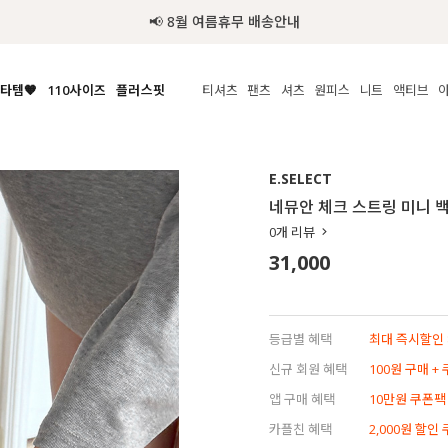
📢 8월 여름휴무 배송안내
타템🧡
110사이즈
플러스핏
티셔츠
팬츠
셔츠
원피스
니트
액티브
체보기
전체보기
전체보기
전체보기
전체보기
전체보기
전체보기
전체보기
전체보기
전
시/나시
MADE
아우터
티셔츠
쿨팬츠
신상
MADE
MADE
MADE
E.SELECT
라우스/티셔츠
상의
상의
롱티셔츠
일상팬츠
셔츠
신상
썸머 니트
애슬레져
네뮤안 체크 스트링 미니 
름니트
하의
하의
티블라우스
데님
뷔스티에
미니
가디건·집업
스윔웨어
점
0
개 리뷰
스/팬츠
원피스
원피스
맨투맨/후디
코튼
블라우스
미디/롱
니트웨어
ETC
31,000
원피스
액티브웨어
폴라
슬랙스
뷔스티에/레이어드
오버핏 니트
세트
ETC
민소매/나시
숏츠
하객룩
데일리 니트
크롭
트레이닝
페스티벌/바캉스
등급별 혜택
최대 즉시할인 8
반팔
밴딩팬츠
셀프웨딩
신규 회원 혜택
100원 구매 +
긴팔
길이별
앱 구매 혜택
10만원 쿠폰팩
38INCH~
카플친 혜택
2,000원 할인