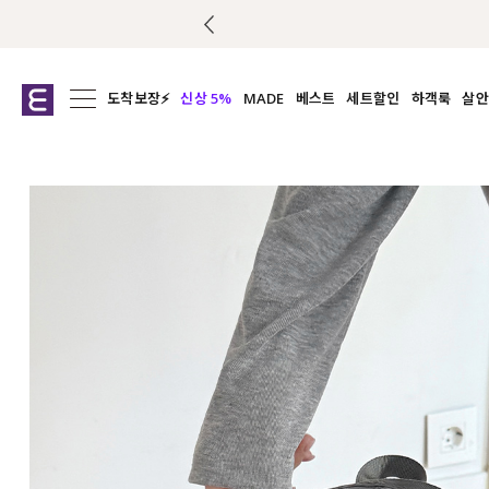
도착보장⚡
신상 5%
MADE
베스트
세트할인
하객룩
살안
전체보기
전체보기
전체보기
전
익스클루시브
코디세트
상의
캡나
아우터
1&1
하의
셔츠/블
티셔츠
여름코디추천
원피스
여
니트
슬랙
블라우스
원피스
팬츠
스커트
액티브웨어
언더웨어
ACC