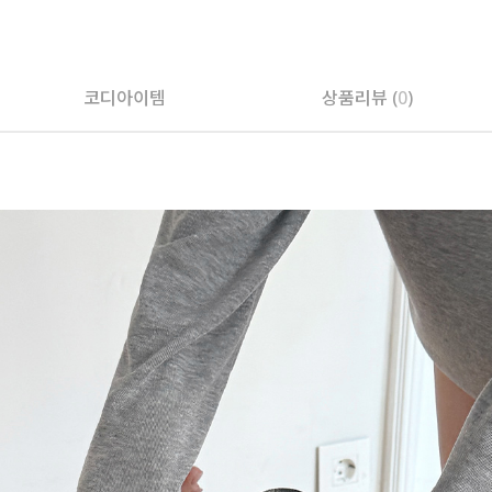
페이코 ID로 페
코디아이템
상품리뷰 (
0
)