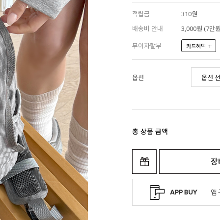
적립금
310원
배송비 안내
3,000원 (7
무이자할부
+
카드혜택
옵션
총 상품 금액
장