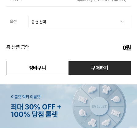
액티브
옵션
아우터
스커트
0
원
총 상품 금액
언더웨어/파자마
장바구니
구매하기
코디템
FIT ZOOM