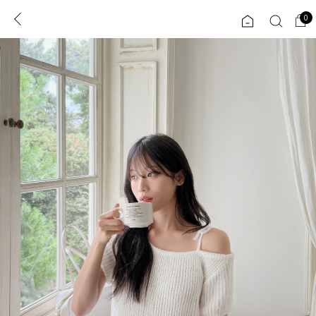
0
0
1초 회원가입
로그인
ENG
TW
콘텐츠
리뷰 & 혜택
플러스핏
회원혜택
입
JP
CATEGORY
COMMUNITY
도착보장⚡
ALL
인플루언서 pick!
익스클루시브
신상 5%
아우터
베스트
티셔츠
MADE
니트