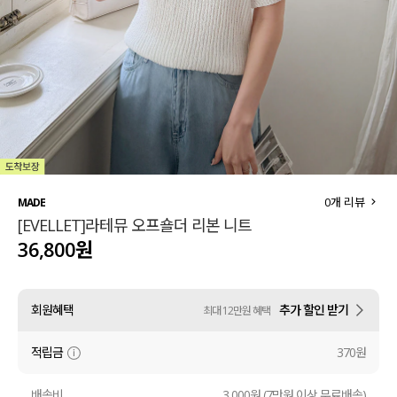
세트할인 ~30%
블라우스
하객룩
원피스
살안타템
팬츠
110사이즈
스커트
플러스핏
액티브웨어
0
개 리뷰
MADE
[EVELLET]라테뮤 오프숄더 리본 니트
티셔츠
언더웨어
36,800원
팬츠
ACC
회원혜택
추가 할인 받기
최대 12만원 혜택
셔츠
적립금
370원
원피스
니트
배송비
3,000원 (7만원 이상 무료배송)