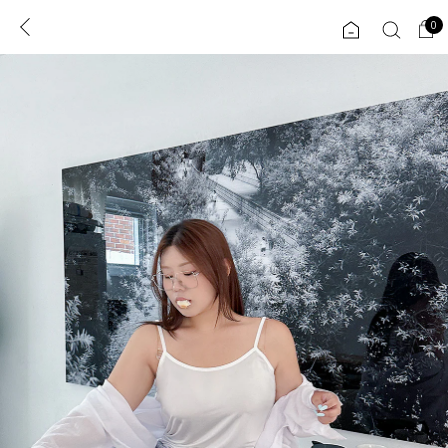
0
0
1초 회원가입
로그인
ENG
TW
콘텐츠
리뷰 & 혜택
플러스핏
회원혜택
입
JP
CATEGORY
COMMUNITY
도착보장⚡
ALL
인플루언서 pick!
익스클루시브
신상 5%
아우터
베스트
티셔츠
MADE
니트