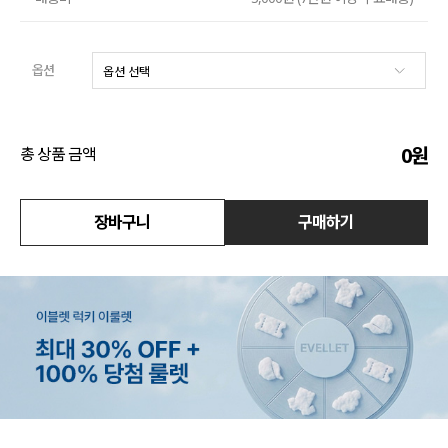
수영복
옵션
아우터
스커트
0
원
총 상품 금액
언더웨어/파자마
장바구니
구매하기
코디템
FIT ZOOM