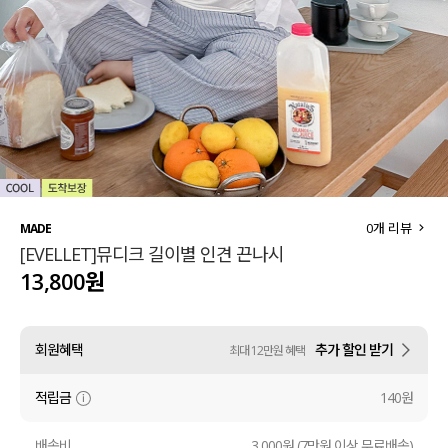
세트할인 ~30%
블라우스
하객룩
원피스
살안타템
팬츠
110사이즈
스커트
플러스핏
액티브웨어
0
개 리뷰
MADE
[EVELLET]뮤디크 길이별 인견 끈나시
티셔츠
언더웨어
13,800원
팬츠
ACC
회원혜택
추가 할인 받기
최대 12만원 혜택
셔츠
적립금
140원
원피스
니트
배송비
3,000원 (7만원 이상 무료배송)