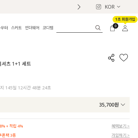
KOR
1초 회원가입
0
아우터
스커트
언더웨어
코디템
체보기
전체보기
전체보기
전체보기
로그인
가디건
롱
보정웨어
MADE
회원가입
자켓
데님
브라
신상
마이페이지
셔츠 1+1 세트
퍼/집업
린넨
팬티
벨트
코트
미니/미디
인견
슈즈
패딩
팬츠 스커트
나시/속바지
백
까지
145일 12시간 48분 23초
파자마
쥬얼리
ETC
액세서리
35,700
원
세트
양말/스타킹
세트
% + 적립 4%
혜택보기 >
 쿠폰팩 3종
가입하기 >