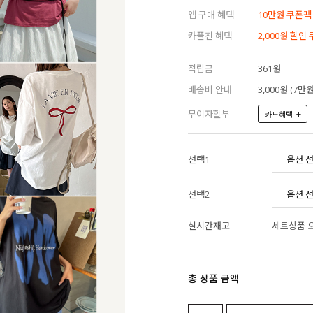
앱 구매 혜택
10만원 쿠폰팩
카플친 혜택
2,000원 할인
적립금
361원
배송비 안내
3,000원 (7
무이자할부
+
카드혜택
선택1
선택2
실시간재고
세트상품 
총 상품 금액