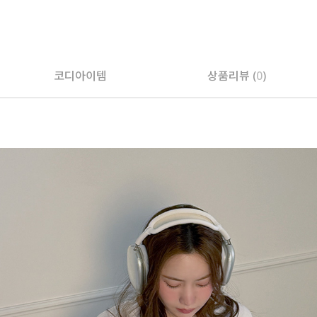
코디아이템
상품리뷰 (
0
)
페이코 ID로 페