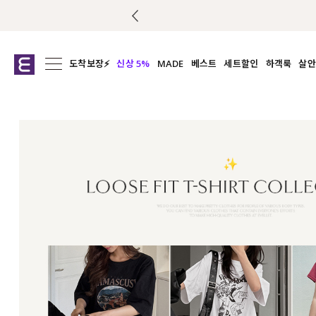
도착보장⚡
신상 5%
MADE
베스트
세트할인
하객룩
살안
전체보기
전체보기
전체보기
전
익스클루시브
코디세트
상의
캡나
아우터
1&1
하의
셔츠/블
티셔츠
여름코디추천
원피스
여
니트
슬랙
블라우스
원피스
팬츠
스커트
액티브웨어
언더웨어
ACC