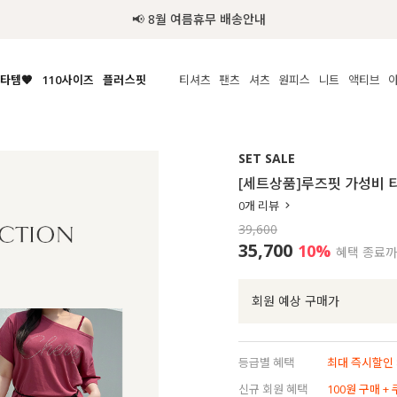
추가금 NO! 오늘주문 오늘도착 보장 배송서비스 🚚
타템🧡
110사이즈
플러스핏
티셔츠
팬츠
셔츠
원피스
니트
수영복
체보기
전체보기
전체보기
전체보기
전체보기
전체보기
전체보기
전체보기
전체보기
전
시/나시
MADE
아우터
티셔츠
쿨팬츠
신상
MADE
MADE
MADE
SET SALE
라우스/티셔츠
상의
상의
롱티셔츠
일상팬츠
셔츠
신상
썸머 니트
애슬레져
[세트상품]루즈핏 가성비 티
름니트
하의
하의
티블라우스
데님
뷔스티에
미니
가디건·집업
스윔웨어
점
0
개 리뷰
스/팬츠
원피스
원피스
맨투맨/후디
코튼
블라우스
미디/롱
니트웨어
ETC
39,600
원피스
액티브웨어
폴라
슬랙스
뷔스티에/레이어드
오버핏 니트
세트
35,700
10%
혜택 종료
ETC
민소매/나시
숏츠
하객룩
데일리 니트
크롭
트레이닝
페스티벌/바캉스
회원 예상 구매가
반팔
밴딩팬츠
셀프웨딩
긴팔
길이별
등급별 혜택
최대 즉시할인 8
38INCH~
신규 회원 혜택
100원 구매 +