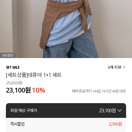
세트할인 ~30%
블라우스
하객룩
원피스
살안타템
팬츠
110사이즈
스커트
플러스핏
액티브웨어
0
개 리뷰
SET SALE
[세트상품]데퓨아 1+1 세트
티셔츠
언더웨어
25,600원
23,100원
10%
팬츠
ACC
혜택 종료까지
144일 19시간 40분 09초
셔츠
23,100
원
회원 예상 구매가
원피스
즉시할인
-
2,500
원
니트