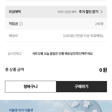
액티브
회원혜택
추가 할인 받기
최대 12만원 혜택
아우터
적립금
240원
스커트
배송비
3,000원 (7만원 이상 무료배송)
언더웨어/파자마
실시간재고
세트상품 오늘 출발은 단품 배송일정 확인해주세요
코디템
FIT ZOOM
0
원
총 상품 금액
장바구니
구매하기