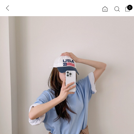
0
0
1초 회원가입
로그인
ENG
TW
콘텐츠
리뷰 & 혜택
플러스핏
회원혜택
입
JP
CATEGORY
COMMUNITY
도착보장⚡
ALL
인플루언서 pick!
익스클루시브
신상 5%
아우터
베스트
티셔츠
MADE
니트