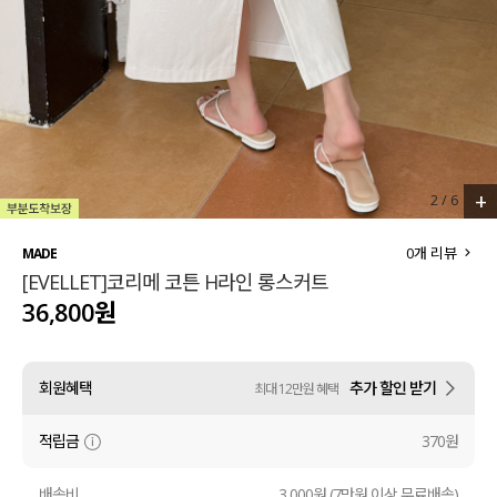
세트할인 ~30%
블라우스
하객룩
원피스
살안타템
팬츠
110사이즈
스커트
+
2
/
6
플러스핏
액티브웨어
0
개 리뷰
MADE
[EVELLET]코리메 코튼 H라인 롱스커트
티셔츠
언더웨어
36,800원
팬츠
ACC
회원혜택
추가 할인 받기
최대 12만원 혜택
셔츠
적립금
370원
원피스
니트
배송비
3,000원 (7만원 이상 무료배송)