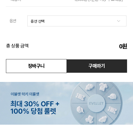
수영복
옵션
아우터
스커트
0
원
총 상품 금액
언더웨어/파자마
코디템
장바구니
구매하기
FIT ZOOM