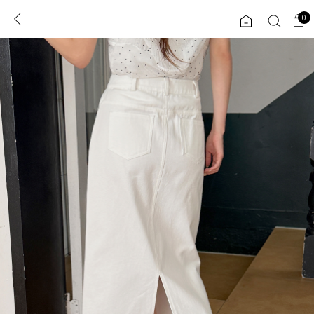
0
0
1초 회원가입
로그인
ENG
TW
콘텐츠
리뷰 & 혜택
플러스핏
회원혜택
입
JP
CATEGORY
COMMUNITY
도착보장⚡
ALL
인플루언서 pick!
익스클루시브
신상 5%
아우터
베스트
티셔츠
MADE
니트