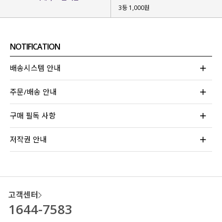
3등 1,000원
뻣뻣함 없이
부드럽고 유연한 텍스처
라
장시간 착용에도 편안해요!
NOTIFICATION
배송시스템 안내
주문/배송 안내
구매 필독 사항
저작권 안내
고객센터
1644-7583