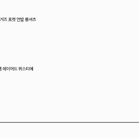
티 레이스 캡나시
즈 크로셰 뷔스티에