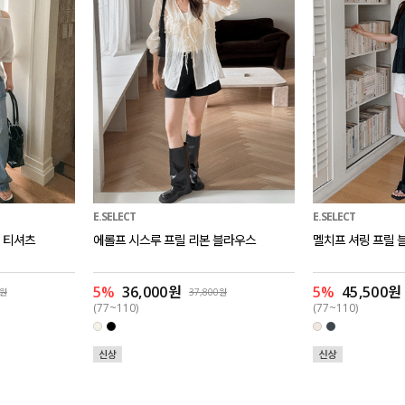
E.SELECT
E.SELECT
 티셔츠
에롤프 시스루 프릴 리본 블라우스
멜치프 셔링 프릴 
5%
36,000원
5%
45,500원
0원
37,800원
(77~110)
(77~110)