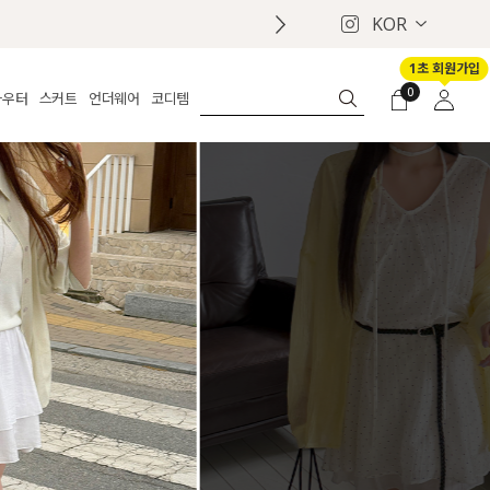
KOR
첫구매 
1초 회원가입
0
아우터
스커트
언더웨어
코디템
체보기
전체보기
전체보기
전체보기
로그인
가디건
롱
보정웨어
MADE
회원가입
자켓
데님
브라
신상
마이페이지
퍼/집업
린넨
팬티
벨트
코트
미니/미디
인견
슈즈
패딩
팬츠 스커트
나시/속바지
백
파자마
쥬얼리
ETC
액세서리
세트
양말/스타킹
세트