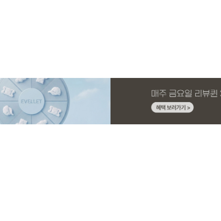
MADE
E.SELECT
MADE
MADE
MADE
E.SELECT
MADE
EXCLUSIVE
니트 가
1 세트
스판 끈
스
[EVELLET]커버핏 쿨메쉬 군살 보정 4.5부
로텔프 길이별 나일론 라인 스트링 밴딩팬
[EVELLET]오브아 코튼 베이직 티셔츠
[EVELLET]로인느 래터링 래쉬가드
[EVELLET]커버미 쿨메쉬
클로티 시스루 ST 거즈 셔
[EVELLET]릴리브 길이별
[EVELLET]오베루 쿨강연
밴딩팬츠
츠
드 밴딩팬츠
26,800원
22,800원
15%
37,800원
14,800원
32,800원
22,800원
19,800원
34,800원
17,400원
(28~38)
(28~38)
(66~110)
(66~110)
(28~38)
(77~110)
(28~42)
(28~38)