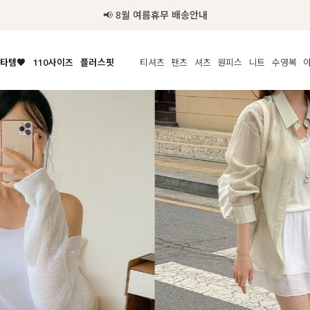
타템🧡
110사이즈
플러스핏
티셔츠
팬츠
셔츠
원피스
니트
액티브
체보기
전체보기
전체보기
전체보기
전체보기
전체보기
전체보기
전체보기
전체보기
전
시/나시
MADE
아우터
티셔츠
쿨팬츠
신상
MADE
MADE
MADE
라우스/티셔츠
상의
상의
롱티셔츠
일상팬츠
셔츠
신상
썸머 니트
애슬레져
름니트
하의
하의
티블라우스
데님
뷔스티에
미니
가디건·집업
스윔웨어
점
스/팬츠
원피스
원피스
맨투맨/후디
코튼
블라우스
미디/롱
니트웨어
ETC
원피스
액티브웨어
폴라
슬랙스
뷔스티에/레이어드
오버핏 니트
세트
ETC
민소매/나시
숏츠
하객룩
데일리 니트
크롭
트레이닝
페스티벌/바캉스
반팔
밴딩팬츠
셀프웨딩
긴팔
길이별
38INCH~