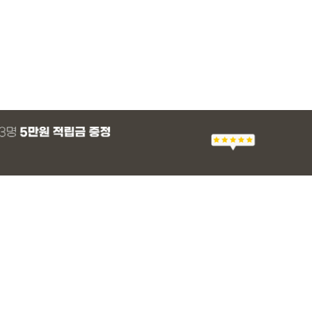
MADE
E.SELECT
E.SELECT
MADE
MADE
E.SELECT
MADE
EXCLUSIVE
 군살 보정 와이
츠
 쿨 밴딩팬츠
 스판 슬랙스
[EVELLET]스티아 나일론 핀턱 스트링 커
티로하 시스루 버튼 티셔츠
텔로파 리오셀 랩 블라우스
[EVELLET]릴리브 길이별 쿨 밴딩팬츠
[EVELLET]세히렌
유론프 나일론 랩 
[EVELLET]로디므
일상팬츠 Vol.28
브드 밴딩팬츠
슬랙스
36,800원
29,800원
37,800원
19,800원
28%
49,800원
16,800원
43,800원
26,900
(30~40)
(66~100)
(66~99)
(28~42)
(66~110)
(77~100)
(66~110)
(30~37)