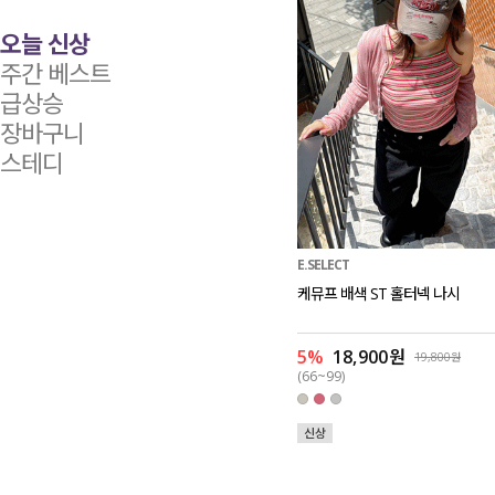
오늘 신상
주간 베스트
급상승
장바구니
스테디
E.SELECT
케뮤프 배색 ST 홀터넥 나시
5%
18,900원
19,800원
(66~99)