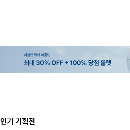
MADE
SET SALE
MADE
MADE
[EVELLET]오브인 길이별 시스루 
[세트상품]가성비 반팔 티셔츠 1+
[EVELLET]로니헬 길이별 레이온
[EVELLET]듀모아 워터 팬츠 레깅
디건
나시
10%
10%
20%
49,800원
29,800원
28,500원
9,900원
12,400원
33,100원
31,600원
인기 기획전
(66~110)
(66~110)
(29~40)