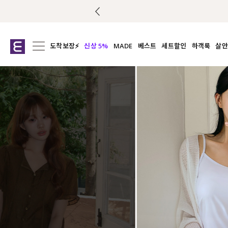
주문 오늘도착 보장 배송서비스 🚚
도착보장⚡
신상 5%
MADE
베스트
세트할인
하객룩
살안
전체보기
전체보기
전체보기
전
익스클루시브
코디세트
상의
캡나
아우터
1&1
하의
셔츠/블
티셔츠
여름코디추천
원피스
여
니트
슬랙
블라우스
원피스
팬츠
스커트
액티브웨어
언더웨어
ACC