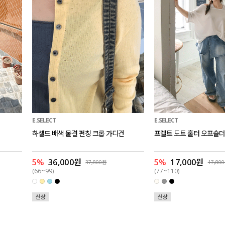
E.SELECT
E.SELECT
하셀드 배색 물결 펀칭 크롭 가디건
프렐트 도트 홀터 오프숄더
5%
36,000원
5%
17,000원
37,800원
17,80
(66~99)
(77~110)