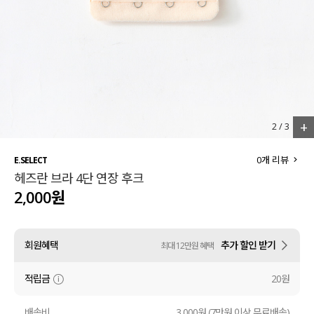
세트할인 ~30%
블라우스
하객룩
원피스
살안타템
팬츠
110사이즈
스커트
+
2
/
3
플러스핏
액티브웨어
0
개 리뷰
E.SELECT
헤즈란 브라 4단 연장 후크
티셔츠
언더웨어
2,000원
팬츠
ACC
회원혜택
추가 할인 받기
최대 12만원 혜택
셔츠
적립금
20원
원피스
니트
배송비
3,000원 (7만원 이상 무료배송)