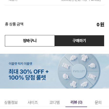
액티브
아우터
0
원
총 상품 금액
스커트
장바구니
구매하기
언더웨어/파자마
코디템
FIT ZOOM
리뷰 (
0
)
상품정보
사이즈
코디템
문의