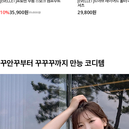
[EVELLET]프로렌 주름 스모크 점프수트
[EVELLET]드아브 레이어드 홀터
셔츠
10%
35,900원
29,800원
39,800원
꾸안꾸부터 꾸꾸꾸까지 만능 코디템