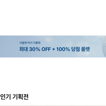
MADE
SET SALE
MADE
MADE
[EVELLET]오브인 길이별 시스루 
[세트상품]가성비 반팔 티셔츠 1+1
[EVELLET]로니헬 길이별 레이온
[EVELLET]듀모아 워터 팬츠 레깅
디건
나시
10%
10%
20%
49,800원
29,800원
28,500원
9,900원
12,400원
33,100원
31,600원
인기 기획전
(66~110)
(66~110)
(29~40)