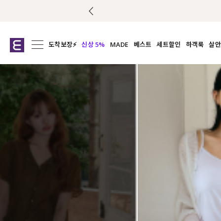
도착보장⚡
신상 5%
MADE
베스트
세트할인
하객룩
살안
전체보기
전체보기
전체보기
전
익스클루시브
코디세트
상의
캡나
아우터
1&1
하의
셔츠/블
티셔츠
여름코디추천
원피스
여
니트
슬랙
블라우스
원피스
팬츠
스커트
액티브웨어
언더웨어
ACC