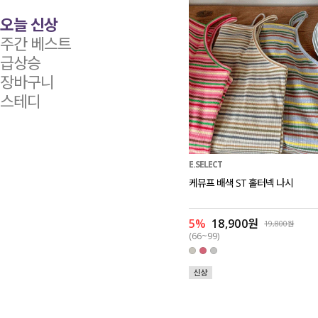
오늘 신상
주간 베스트
급상승
장바구니
스테디
E.SELECT
케뮤프 배색 ST 홀터넥 나시
5%
18,900원
19,800원
(66~99)