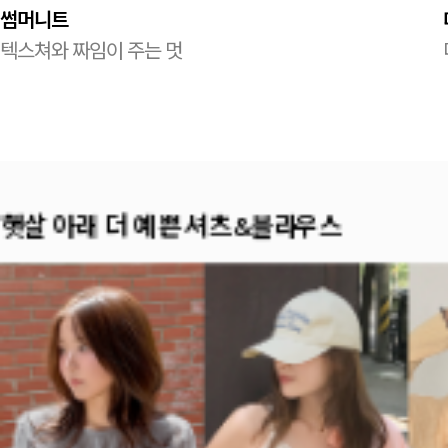
썸머니트
텍스쳐와 짜임이 주는 멋
햇살 아래 더 예쁜 셔츠&블라우스