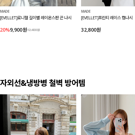
MADE
MADE
[EVELLET]로니헬 길이별 레이온스판 끈 나시
[EVELLET]프린티 레이스 캡나시
20%
9,900원
32,800원
12,400원
자외선&냉방병 철벽 방어템