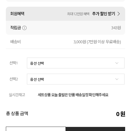
수영복
회원혜택
추가 할인 받기
최대 12만원 혜택
아우터
적립금
343원
스커트
배송비
3,000원 (7만원 이상 무료배송)
언더웨어/파자마
선택1
코디템
FIT ZOOM
선택2
실시간재고
세트상품 오늘 출발은 단품 배송일정 확인해주세요
0
원
총 상품 금액