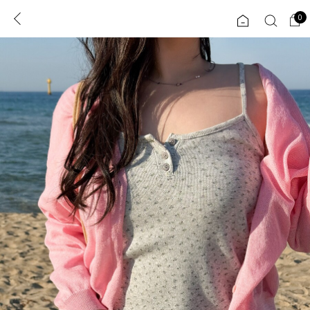
0
0
1초 회원가입
로그인
ENG
TW
콘텐츠
리뷰 & 혜택
플러스핏
회원혜택
입
JP
CATEGORY
COMMUNITY
도착보장⚡
ALL
인플루언서 pick!
익스클루시브
신상 5%
아우터
베스트
티셔츠
MADE
니트