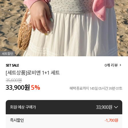
세트할인 ~30%
블라우스
하객룩
원피스
살안타템
팬츠
110사이즈
스커트
플러스핏
액티브웨어
0
개 리뷰
SET SALE
[세트상품]로비앤 1+1 세트
티셔츠
언더웨어
35,600원
33,900원
5%
팬츠
ACC
혜택 종료까지
145일 05시간 39분 06초
셔츠
33,900
원
회원 예상 구매가
원피스
즉시할인
-
1,700
원
니트