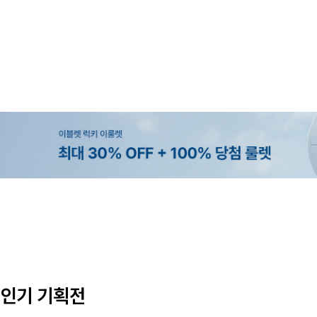
MADE
MADE
MADE
EXCLUSIVE
[EVELLET]오브인 길이별 시스루 
[CURVE]루이체 쿨 스판 리오셀 
[EVELLET]로디므 골지 레이스 나
[EVELLET]오베루 쿨강연 스판 
디건
츠컷 데님팬츠
10%
59,000원
16,800원
34,800원
29,800원
33,100원
인기 기획전
(66~110)
(30~38)
(66~110)
(28~38)