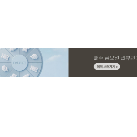
MADE
E.SELECT
MADE
EXCLUSIVE
MADE
E.SELECT
MADE
MADE
니트 가
와이드 부
시
슬랙스
[EVELLET]커버핏 쿨메쉬 군살 보정 4.5부
케뮤프 배색 ST 홀터넥 나시
[EVELLET]로니헬 길이별 레이온스판 끈
일상팬츠 Vol.28 테인드 히든밴딩 쿨스판
[EVELLET]커버미 쿨메쉬
에롤프 시스루 프릴 리본 
[EVELLET]릴리브 길이별
[EVELLET]듀모아 워터 
밴딩팬츠
나시
슬랙스
드 밴딩팬츠
26,800원
5%
20%
43,800원
18,900원
9,900원
32,800원
5%
19,800원
49,800원
36,000원
12,400원
19,800원
37,80
(28~38)
(66~99)
(66~110)
(30~37)
(28~38)
(77~110)
(28~42)
(29~40)