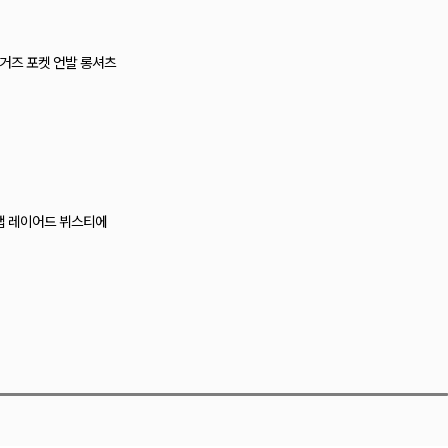
티 레이스 캡나시
즈 크로셰 뷔스티에