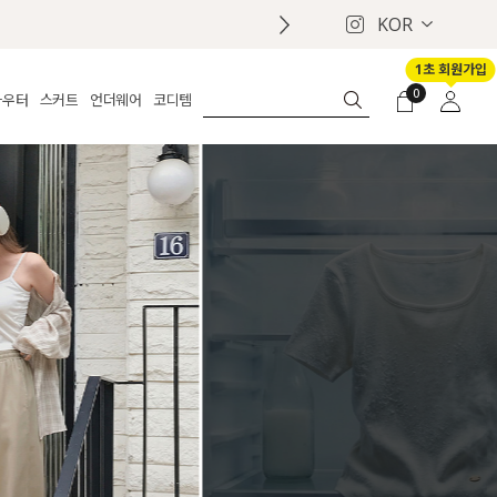
KOR
1초 회원가입
0
아우터
스커트
언더웨어
코디템
체보기
전체보기
전체보기
전체보기
로그인
가디건
롱
보정웨어
MADE
회원가입
자켓
데님
브라
신상
마이페이지
퍼/집업
린넨
팬티
벨트
코트
미니/미디
인견
슈즈
패딩
팬츠 스커트
나시/속바지
백
파자마
쥬얼리
ETC
액세서리
세트
양말/스타킹
세트