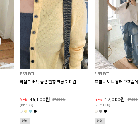
E.SELECT
E.SELECT
하셀드 배색 물결 펀칭 크롭 가디건
프렐트 도트 홀터 오프숄더
5%
36,000원
5%
17,000원
37,800원
17,80
(66~99)
(77~110)