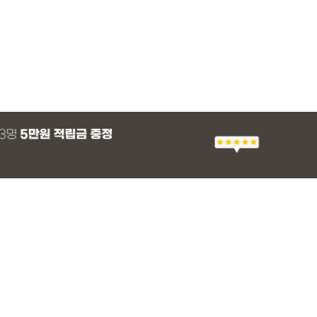
MADE
SET SALE
MADE
MADE
MADE
SET SALE
MADE
EXCLUSIVE
 군살 보정 와이
츠
 프린팅 티셔츠
 래쉬가드
[EVELLET]세히렌 ST 루즈핏 셔츠
[세트상품]가성비 반팔 티셔츠 1+1 세트
[EVELLET]로니헬 길이별 레이온스판 끈
[EVELLET]듀모아 워터 팬츠 레깅스
[EVELLET]스티
[세트상품]모덴크+
[EVELLET]오브
일상팬츠 Vol.28
나시
브드 밴딩팬츠
슬랙스
28%
10%
20%
49,800원
26,900원
28,500원
9,900원
36,800원
10%
15%
43,800원
59,100
14,800
12,400원
37,200원
31,600원
(66~110)
(66~110)
(29~40)
(30~40)
(66~110)
(30~37)