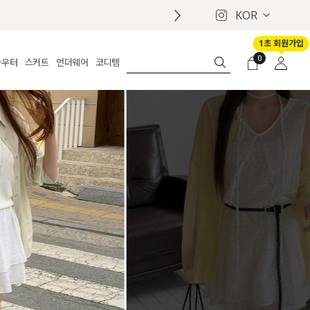
KOR
1초 회원가입
0
아우터
스커트
언더웨어
코디템
체보기
전체보기
전체보기
전체보기
로그인
가디건
롱
보정웨어
MADE
회원가입
자켓
데님
브라
신상
마이페이지
퍼/집업
린넨
팬티
벨트
코트
미니/미디
인견
슈즈
패딩
팬츠 스커트
나시/속바지
백
파자마
쥬얼리
ETC
액세서리
세트
양말/스타킹
세트