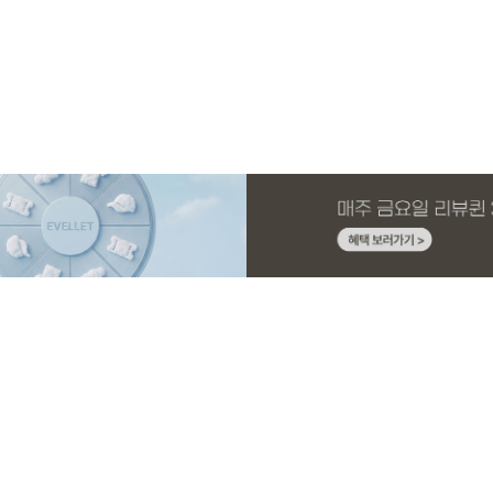
MADE
MADE
MADE
MADE
MADE
E.SELECT
MADE
MADE
 4.5부
드 원피스
딩팬츠
슬랙스
[EVELLET]오브인 길이별 시스루 니트 가
[CURVE]루이체 쿨 스판 리오셀 와이드 부
[EVELLET]디오브 길이별 스퀘어넥 굴림
[EVELLET]릴리브 길이별 쿨 밴딩팬츠
[EVELLET]커버미 쿨메쉬
테로디 강연 베이직 티셔
[EVELLET]뉴센트 박시핏
[EVELLET]로인느 래터링
디건
츠컷 데님팬츠
티셔츠
드 밴딩팬츠
10%
5%
20%
19,800원
56,100원
29,800원
19,800원
32,800원
16,800원
19,800원
37,800원
59,000원
33,100원
24,750원
(66~110)
(30~38)
(66~110)
(28~42)
(28~38)
(66~110)
(66~110)
(66~110)