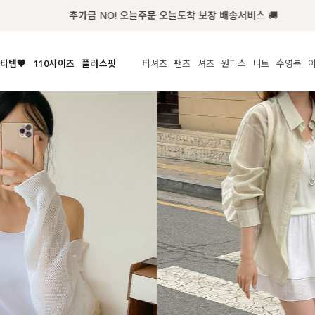
추가금 NO! 오늘주문 오늘도착 보장 배송서비스 🚚
타템🧡
110사이즈
플러스핏
티셔츠
팬츠
셔츠
원피스
니트
수영복
체보기
전체보기
전체보기
전체보기
전체보기
전체보기
전체보기
전체보기
전체보기
전
시/나시
MADE
아우터
티셔츠
쿨팬츠
신상
MADE
MADE
MADE
라우스/티셔츠
상의
상의
롱티셔츠
일상팬츠
셔츠
신상
썸머 니트
애슬레져
름니트
하의
하의
티블라우스
데님
뷔스티에
미니
가디건·집업
스윔웨어
점
스/팬츠
원피스
원피스
맨투맨/후디
코튼
블라우스
미디/롱
니트웨어
ETC
원피스
액티브웨어
폴라
슬랙스
뷔스티에/레이어드
오버핏 니트
세트
ETC
민소매/나시
숏츠
하객룩
데일리 니트
크롭
트레이닝
페스티벌/바캉스
반팔
밴딩팬츠
셀프웨딩
긴팔
길이별
38INCH~