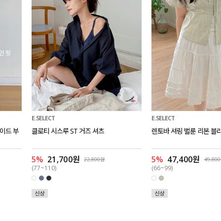
E.SELECT
E.SELECT
와이드 부
클로티 시스루 ST 거즈 셔츠
렌토바 셔링 벌룬 리본 블
5%
21,700원
5%
47,400원
22,800원
49,80
(77~110)
(66~99)