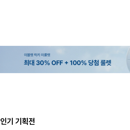
MADE
MADE
MADE
EXCLUSIVE
[EVELLET]커버핏 쿨메쉬 군살 보정
[EVELLET]렌튜아 끈SET 레이어
[EVELLET]릴리브 길이별 쿨 밴
[EVELLET]오베루 쿨강연 스판 
밴딩팬츠
26,800원
5%
19,800원
34,800원
43,600원
45,800원
인기 기획전
(28~38)
(66~110)
(28~42)
(28~38)