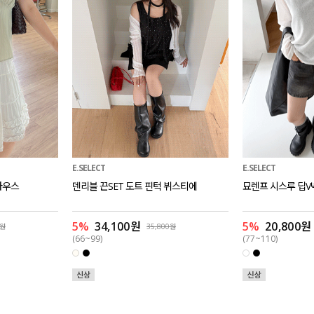
E.SELECT
E.SELECT
라우스
덴리블 끈SET 도트 핀턱 뷔스티에
묘렌프 시스루 딥V
5%
34,100원
5%
20,800원
0원
35,800원
(66~99)
(77~110)