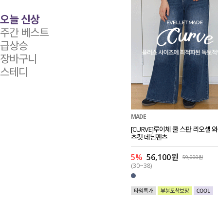
오늘 신상
주간 베스트
급상승
장바구니
스테디
MADE
[CURVE]루이체 쿨 스판 리오셀 
츠컷 데님팬츠
5%
56,100원
59,000원
(30~38)