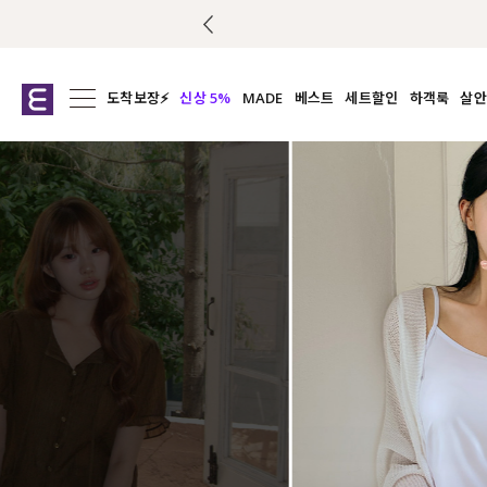
도착보장⚡
신상 5%
MADE
베스트
세트할인
하객룩
살안
전체보기
전체보기
전체보기
전
익스클루시브
코디세트
상의
캡나
아우터
1&1
하의
셔츠/블
티셔츠
여름코디추천
원피스
여
니트
슬랙
블라우스
원피스
팬츠
스커트
액티브웨어
언더웨어
ACC