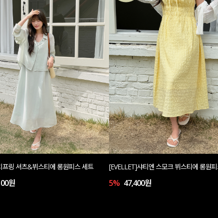
T]치프링 셔츠&뷔스티에 롱원피스 세트
[EVELLET]샤티엔 스모크 뷔스티에 롱원
100원
5%
47,400원