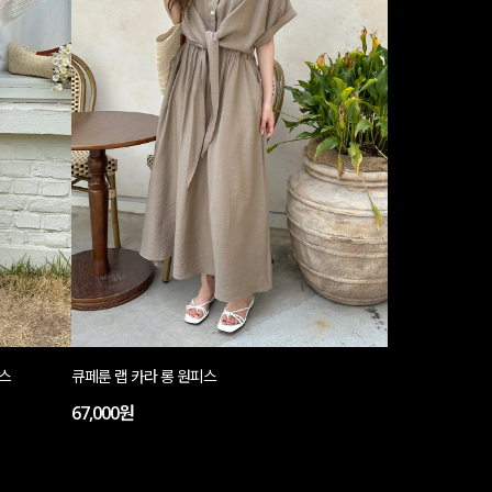
피스
큐페룬 랩 카라 롱 원피스
67,000원