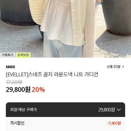
세트할인 ~30%
블라우스
하객룩
원피스
살안타템
팬츠
110사이즈
스커트
플러스핏
액티브웨어
0
개 리뷰
MADE
[EVELLET]스네즈 골지 라운드넥 니트 가디건
티셔츠
언더웨어
37,200원
29,800원
20
%
팬츠
ACC
셔츠
29,800
원
회원 예상 구매가
원피스
즉시할인
-
7,400
원
니트