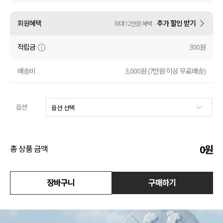
액티브
회원혜택
추가 할인 받기
최대 12만원 혜택
아우터
적립금
300원
스커트
배송비
3,000원 (7만원 이상 무료배송)
언더웨어/파자마
옵션
코디템
FIT ZOOM
0
원
총 상품 금액
장바구니
구매하기