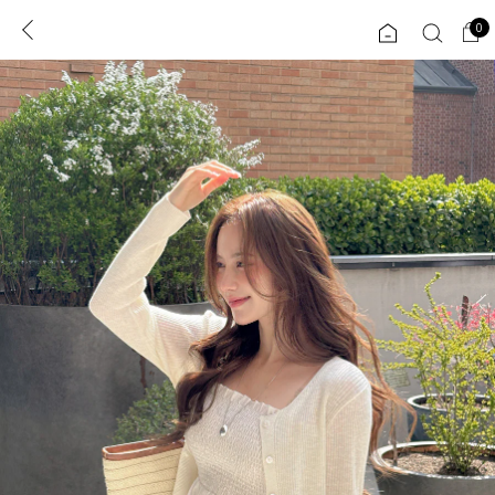
0
0
1초 회원가입
로그인
ENG
TW
콘텐츠
리뷰 & 혜택
플러스핏
회원혜택
입
JP
CATEGORY
COMMUNITY
도착보장⚡
ALL
인플루언서 pick!
익스클루시브
신상 5%
아우터
베스트
티셔츠
MADE
니트