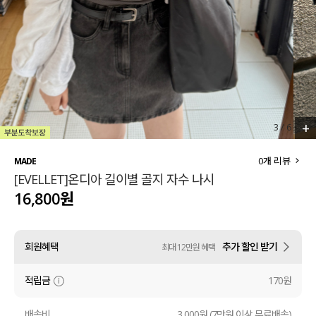
세트할인 ~30%
블라우스
하객룩
원피스
살안타템
팬츠
110사이즈
스커트
+
3
/
6
플러스핏
액티브웨어
0
개 리뷰
MADE
[EVELLET]온디아 길이별 골지 자수 나시
티셔츠
언더웨어
16,800원
팬츠
ACC
회원혜택
추가 할인 받기
최대 12만원 혜택
셔츠
적립금
170원
원피스
니트
배송비
3,000원 (7만원 이상 무료배송)