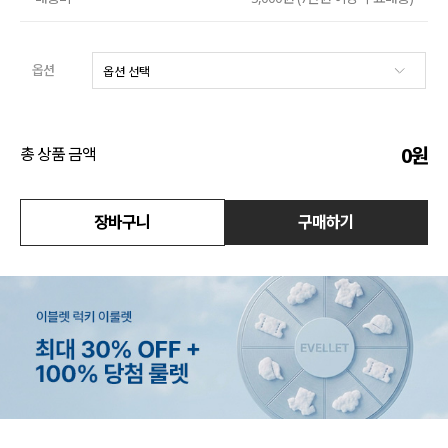
수영복
옵션
아우터
스커트
0
원
총 상품 금액
언더웨어/파자마
장바구니
구매하기
코디템
FIT ZOOM