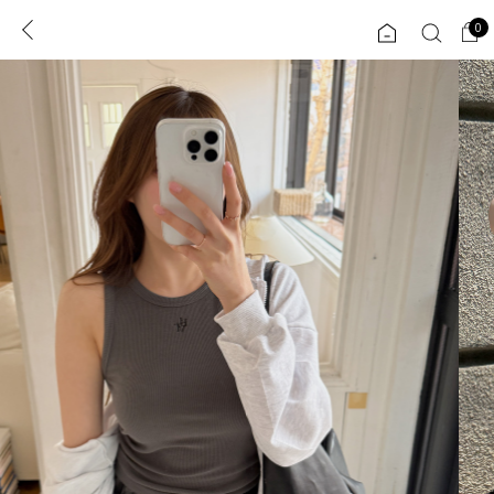
0
0
1초 회원가입
로그인
ENG
TW
콘텐츠
리뷰 & 혜택
플러스핏
회원혜택
입
JP
CATEGORY
COMMUNITY
도착보장⚡
ALL
인플루언서 pick!
익스클루시브
신상 5%
아우터
베스트
티셔츠
MADE
니트