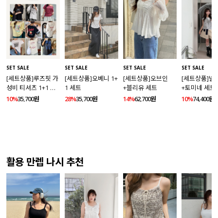
SET SALE
SET SALE
SET SALE
SET SALE
[세트상품]루즈핏 가
[세트상품]오베니 1+
[세트상품]오브인
[세트상품]넬
성비 티셔츠 1+1 세
1 세트
+블리유 세트
+토미네 세트
트
10%
35,700원
28%
35,700원
14%
62,700원
10%
74,400원
활용 만렙 나시 추천