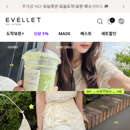
추가금 NO! 오늘주문 오늘도착 보장 배송서비스 🚚
럭키 이룰렛 최대 30% OFF + 100% 당첨
📢 8월 여름휴무 배송안내
0
1초 회원가입
로그인
0
ENG
도착보장⚡
신상 5%
MADE
베스트
세트할인
하
TW
콘텐츠
리뷰 & 혜택
플러스핏
회원혜택
입
JP
CATEGORY
COMMUNITY
도착보장⚡
ALL
인플루언서 pick!
익스클루시브
신상 5%
아우터
베스트
티셔츠
MADE
니트