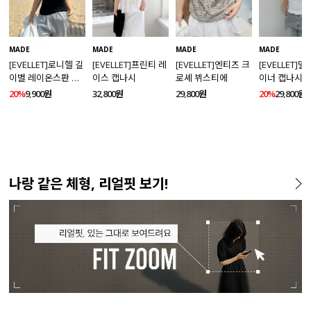
MADE
MADE
MADE
MADE
[EVELLET]로니헬 길
[EVELLET]프린티 레
[EVELLET]엔티즈 크
[EVELLET]
이별 레이온스판 끈
이스 캡나시
로셰 뷔스티에
이너 캡나시
나시
20%
9,900원
32,800원
29,800원
20%
29,800원
나랑 같은 체형, 리얼핏 보기!