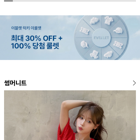
MADE
SET SALE
MADE
MADE
MADE
E.SELECT
MADE
MADE
MADE
E.SELECT
MADE
EXCLUSIV
썸머니트
[EVELLET]오브인 길이별 시
[세트상품]가성비 반팔 티셔츠
[EVELLET]로니헬 길이별 레
[EVELLET]듀모아 워터 팬츠
[EVELLET]커버핏 쿨메쉬 군
로텔프 길이별 나일론 라인 스
[EVELLET]오브아 코튼 베이
[EVELLET]로인느 래터링 래
[EVELL
클로티 시
[EVELL
[EVELL
스루 니트 가디건
1+1 세트
이온스판 끈 나시
레깅스
살 보정 4.5부 밴딩팬츠
트링 밴딩팬츠
직 티셔츠
쉬가드
살 보정 
밴딩팬츠
판 슬랙스
10%
10%
20%
49,800원
29,800원
28,500원
9,900원
15%
26,800원
22,800원
37,800원
14,800원
32,800
22,800
19,800
34,800
12,400원
33,100원
31,600원
17,400원
(66~110)
(66~110)
(29~40)
(28~38)
(28~38)
(66~110)
(66~110)
(28~38)
(77~110)
(28~42)
(28~38)