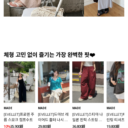
체형 고민 없이 즐기는 가장 완벽한 핏❤️
MADE
MADE
MADE
MADE
[EVELLET]프로렌 주
[EVELLET]드아브 레
[EVELLET]스티아 나
[EVELLET]
름 스모크 점프수트
이어드 홀터 나시 가
일론 핀턱 스트링 커
린팅 티셔츠
디건 티셔츠
브드 밴딩팬츠
10%
35,900원
29,800원
36,800원
19,800원