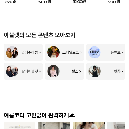
SET
52,000원
39,800원
54,000원
63,000원
이블렛의 모든 콘텐츠 모아보기
여름코디 고민없이 완벽하게🌊