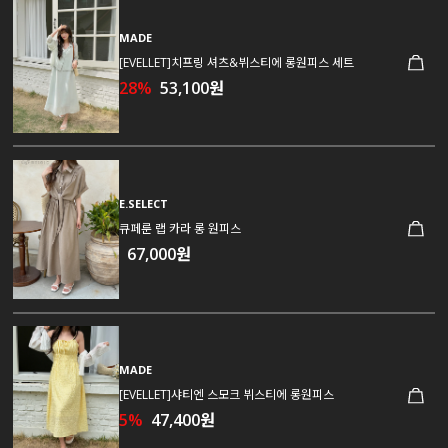
MADE
[EVELLET]치프링 셔츠&뷔스티에 롱원피스 세트
28%
53,100원
E.SELECT
큐페룬 랩 카라 롱 원피스
67,000원
MADE
[EVELLET]샤티엔 스모크 뷔스티에 롱원피스
5%
47,400원