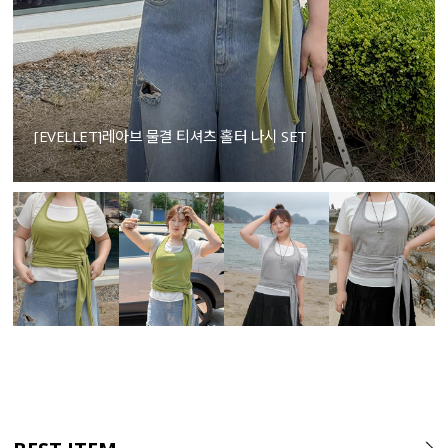
[EVELLET]레아브 물결 티셔츠 홀터 나시 SET