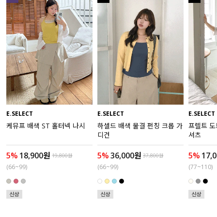
액티브
아우터
스커트
언더웨어/파자마
코디템
E.SELECT
E.SELECT
E.SELECT
케뮤프 배색 ST 홀터넥 나시
하셀드 배색 물결 펀칭 크롭 가
프렐트 도
FIT ZOOM
디건
셔츠
5%
18,900원
5%
36,000원
5%
17,
19,800원
37,800원
(66~99)
(66~99)
(77~110)