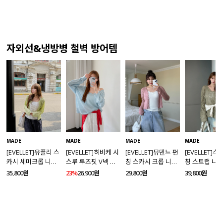
자외선&냉방병 철벽 방어템
MADE
MADE
MADE
MADE
[EVELLET]유플리 스
[EVELLET]히비케 시
[EVELLET]뮤덴느 펀
[EVELLET]
카시 세미크롭 니트
스루 루즈핏 V넥 니
칭 스카시 크롭 니트
칭 스트랩 니
가디건
트
가디건
35,800원
23%
26,900원
29,800원
39,800원