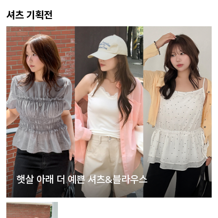
셔츠 기획전
햇살 아래 더 예쁜 셔츠&블라우스