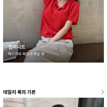
썸머니트
텍스쳐와 짜임이 주는 멋
데일리 룩의 기본