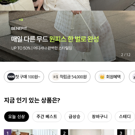
세트할인 ~30%
블라우스
하객룩
원피스
살안타템
팬츠
110사이즈
스커트
3
/
12
플러스핏
액티브웨어
첫 구매 100원~
적립금 54,000원
회원혜택
티셔츠
언더웨어
팬츠
ACC
지금 인기 있는 상품은?
셔츠
오늘 신상
주간 베스트
급상승
장바구니
스테디
원피스
니트