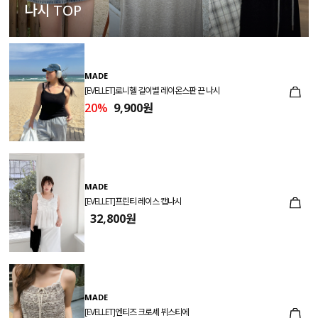
나시 TOP
MADE
[EVELLET]로니헬 길이별 레이온스판 끈 나시
20%
9,900원
MADE
[EVELLET]프린티 레이스 캡나시
32,800원
MADE
[EVELLET]엔티즈 크로셰 뷔스티에