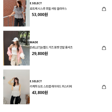
E.SELECT
로트케 시스루 프릴 셔링 블라우스
53,000원
MADE
[EVELLET]논벨드 거즈 포켓 언발 롱셔츠
29,800원
E.SELECT
리케하 도트 스트랩 레이어드 뷔스티에
43,800원