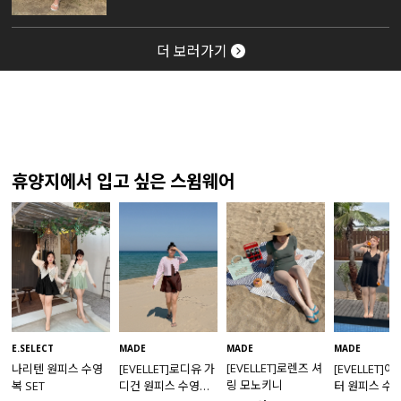
더 보러가기
휴양지에서 입고 싶은 스윔웨어
MADE
E.SELECT
MADE
MADE
[EVELLET]로렌즈 셔
나리텐 원피스 수영
[EVELLET]로디유 가
[EVELLET]
링 모노키니
복 SET
디건 원피스 수영복
터 원피스 수