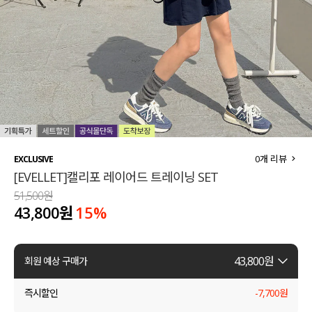
세트할인 ~30%
블라우스
하객룩
원피스
살안타템
팬츠
110사이즈
스커트
플러스핏
액티브웨어
0
개 리뷰
EXCLUSIVE
[EVELLET]캘리포 레이어드 트레이닝 SET
티셔츠
언더웨어
51,500원
43,800원
15
%
팬츠
ACC
셔츠
43,800
원
회원 예상 구매가
원피스
즉시할인
-
7,700
원
니트