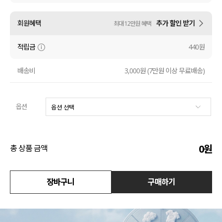
수영복
회원혜택
추가 할인 받기
최대 12만원 혜택
아우터
적립금
440원
스커트
배송비
3,000원 (7만원 이상 무료배송)
언더웨어/파자마
옵션
코디템
FIT ZOOM
0
원
총 상품 금액
장바구니
구매하기