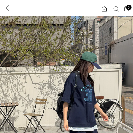
0
0
1초 회원가입
로그인
ENG
TW
콘텐츠
리뷰 & 혜택
플러스핏
회원혜택
입
JP
CATEGORY
COMMUNITY
도착보장⚡
ALL
인플루언서 pick!
익스클루시브
신상 5%
아우터
베스트
티셔츠
MADE
니트